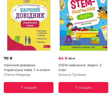
70 ₴
64 ₴
80 ₴
Наочний довідник.
STEM-навчання. Задачі. 2
Українська мова. 1–4 класи
клас
Олена Медведь
Альона Пуляєва
У кошик
У кошик