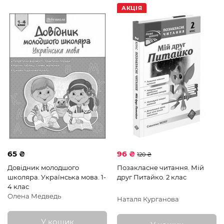
АКЦІЯ
65 ₴
96 ₴
120 ₴
Довідник молодшого
Позакласне читання. Мій
школяра. Українська мова. 1-
друг Питайко. 2 клас
4 клас
Олена Медведь
Наталя Курганова
У кошик