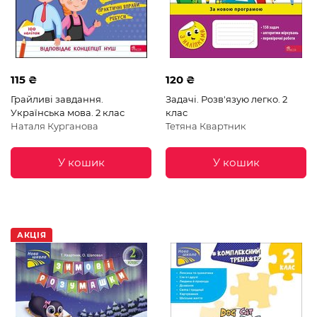
115 ₴
120 ₴
Грайливі завдання.
Задачі. Розв'язую легко. 2
Українська мова. 2 клас
клас
Наталя Курганова
Тетяна Квартник
У кошик
У кошик
АКЦІЯ