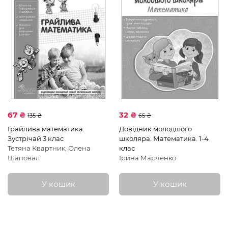
67 ₴
32 ₴
135 ₴
65 ₴
Грайлива математика.
Довідник молодшого
Зустрічай 3 клас
школяра. Математика. 1-4
Тетяна Квартник, Олена
клас
Шаповал
Ірина Марченко
У кошик
У кошик