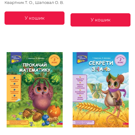
Квартник Т. О., Шаповал О. В.
У кошик
У кошик