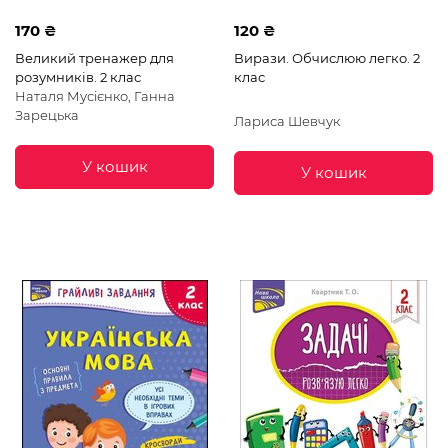
170 ₴
120 ₴
Великий тренажер для
Вирази. Обчислюю легко. 2
розумників. 2 клас
клас
Наталя Мусієнко, Ганна
Зарецька
Лариса Шевчук
У кошик
У кошик