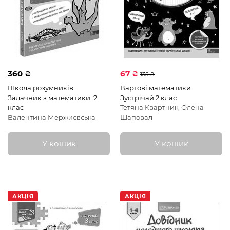
360 ₴
67 ₴
135 ₴
Школа розумників.
Вартові математики.
Задачник з математики. 2
Зустрічай 2 клас
клас
Тетяна Квартник, Олена
Валентина Мержиєвська
Шаповал
У кошик
У кошик
АКЦІЯ
АКЦІЯ