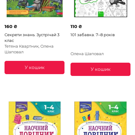
160 ₴
110 ₴
Секрети знань. Зустрічай 3
101 забавка. 7–8 років
клас
Тетяна Квартник, Олена
Шаповал
Олена Шаповал
У кошик
У кошик