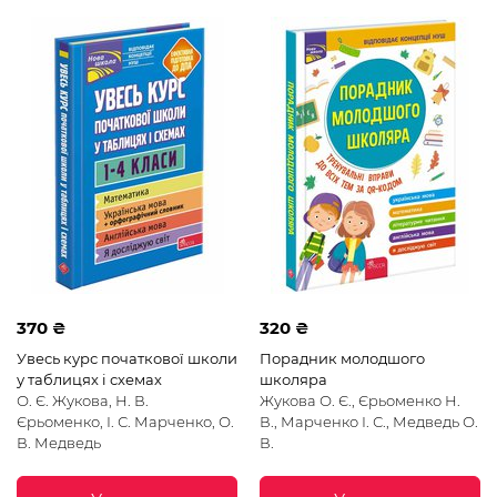
370 ₴
320 ₴
Увесь курс початкової школи
Порадник молодшого
у таблицях i схемах
школяра
О. Є. Жукова, Н. В.
Жукова О. Є., Єрьоменко Н.
Єрьоменко, І. С. Марченко, О.
В., Марченко І. С., Медведь О.
В. Медведь
В.