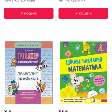
Ірина Колеснікова
Тетяна Квартнік
У кошик
У кошик
21 ₴
115 ₴