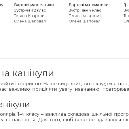
у.
Вартові математики.
Вартові математики.
Гр
Зустрічай 2 клас
Зустрічай 4 клас
Зу
Тетяна Квартник,
Тетяна Квартник,
Те
Олена Шаповал
Олена Шаповал
Ол
на канікули
пройти із користю. Наше видавництво піклується про 
час важливо приділяти увагу навчанню, повторюва
анікули
лярів 1-4 класу – важлива складова шкільної прогр
 та навчання. Для того, щоб воно не здавалося ск