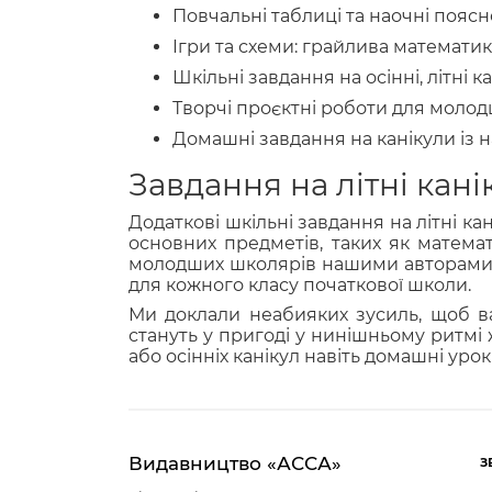
Повчальні таблиці та наочні поясн
Ігри та схеми: грайлива математика
Шкільні завдання на осінні, літні 
Творчі проєктні роботи для молод
Домашні завдання на канікули із 
Завдання на літні кані
Додаткові шкільні завдання на літні к
основних предметів, таких як математ
молодших школярів нашими авторами, м
для кожного класу початкової школи.
Ми доклали неабияких зусиль, щоб в
стануть у пригоді у нинішньому ритмі ж
або осінніх канікул навіть домашні уро
Видавництво «АССА»
З