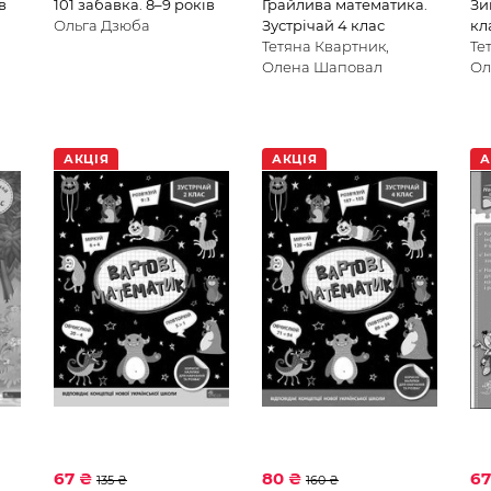
в
101 забавка. 8–9 років
Грайлива математика.
Зи
Ольга Дзюба
Зустрічай 4 клас
кл
Тетяна Квартник,
Те
Олена Шаповал
Ол
АКЦІЯ
АКЦІЯ
А
67 ₴
80 ₴
6
135 ₴
160 ₴