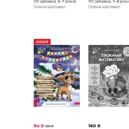
101 забавка. 6–7 років
101 забавка. 7–8 рокі
Олена Шаповал
Олена Шаповал
АКЦІЯ
84 ₴
160 ₴
120 ₴