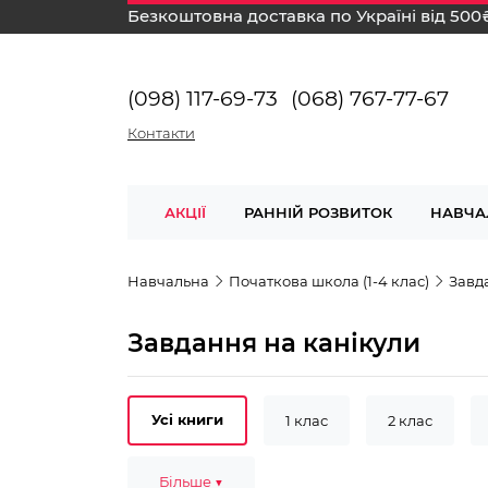
Безкоштовна доставка по Україні від 500
(098) 117-69-73
(068) 767-77-67
Контакти
АКЦІЇ
РАННІЙ РОЗВИТОК
НАВЧА
Навчальна
Початкова школа (1-4 клас)
Завд
Завдання на канікули
Усі книги
1 клас
2 клас
6-7 років
Більше ▼
Математика