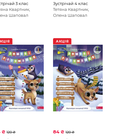
стрічай 3 клас
Зустрічай 4 клас
тяна Квартник,
Тетяна Квартник,
ена Шаповал
Олена Шаповал
КЦІЯ
АКЦІЯ
4 ₴
84 ₴
120 ₴
120 ₴