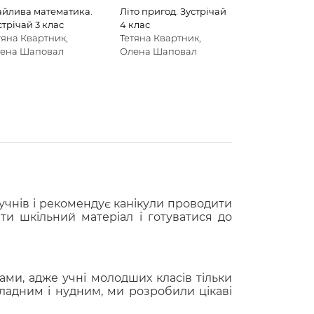
айлива математика.
Літо пригод. Зустрічай
стрічай 3 клас
4 клас
тяна Квартник,
Тетяна Квартник,
ена Шаповал
Олена Шаповал
учнів і рекомендує канікули проводити
ти шкільний матеріал і готуватися до
ами, адже учні молодших класів тільки
ладним і нудним, ми розробили цікаві