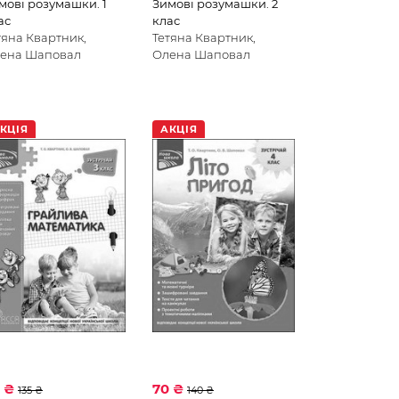
мові розумашки. 1
Зимові розумашки. 2
ас
клас
тяна Квартник,
Тетяна Квартник,
ена Шаповал
Олена Шаповал
КЦІЯ
АКЦІЯ
7 ₴
70 ₴
135 ₴
140 ₴