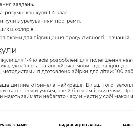
ення завдань.
, розумні канікули 1-4 клас.
канікули з урахуванням програми.
ших школярів.
наліпками для підвищення продуктивності навчання.
кули
анікули для 1-4 класів розроблені для полегшення на
ика, українська та англійська мови, відповідно до 
етодистами підготовлено збірки для дітей: 100 заба
аша дитина отримала найкраще. Більш того, захоп
иття не тільки учням, але й батькам і вчителям. Прот
ки мають займати небагато часу й нести у собі максим
В'ЯЗОК З НАМИ
ВИДАВНИЦТВО «АССА»
НАШІ 