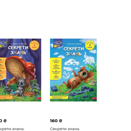
0 ₴
160 ₴
крети знань.
Секрети знань.