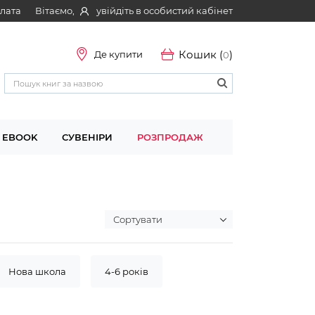
Вітаємо,
увійдіть в особистий кабінет
плата
Кошик (
)
Де купити
0
EBOOK
СУВЕНІРИ
РОЗПРОДАЖ
Нова школа
4-6 років