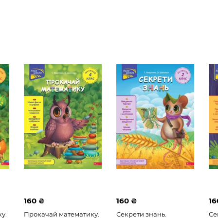
160 ₴
160 ₴
16
у.
Прокачай математику.
Секрети знань.
Се