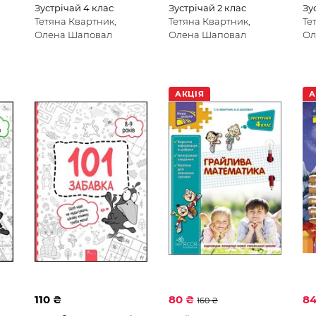
Зустрічай 4 клас
Зустрічай 2 клас
Зу
Тетяна Квартник,
Тетяна Квартник,
Те
Олена Шаповал
Олена Шаповал
Ол
АКЦІЯ
А
110 ₴
80 ₴
8
160 ₴