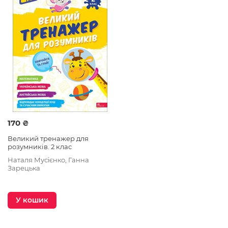
теми зі шкільної програми та малювати, шукати
вихід з лабіринту, розгадувати логічні загадки та
шифрувальники.
170 ₴
Великий тренажер для
розумників. 2 клас
Наталя Мусієнко, Ганна
Зарецька
У кошик