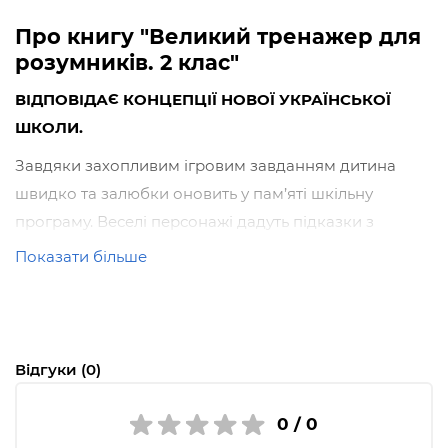
Про книгу "Великий тренажер для
розумників. 2 клас"
ВІДПОВІДАЄ КОНЦЕПЦІЇ НОВОЇ УКРАЇНСЬКОЇ
ШКОЛИ
.
Завдяки захопливим ігровим завданням дитина
швидко та залюбки оновить у пам’яті шкільну
програму. Веселі персонажі дадуть підказки з
найважливіших та найскладніших запитань,
Показати більше
доступно пояснять основні теми й запропонують
завдання на закріплення знань. А чудові ілюстрації
та зручний формат заохотять школярика до
вивчення математики, української та англійської
Відгуки (0)
мов.
0 / 0
«Великий тренажер для розумників» — це 96