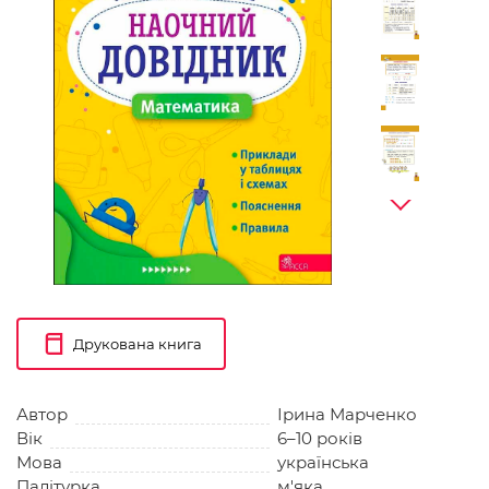
Друкована книга
Автор
Ірина Марченко
Вік
6–10 років
Мова
українська
Палітурка
м'яка