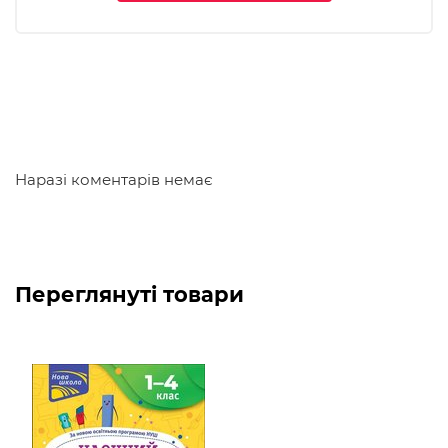
Вдале поєднання теоретичного матеріалу й
практичних порад робить довідник незамінним
помічником молодшого школяра, чудовим
організатором самостійної роботи. Книга відповідає
чинній програмі Нової української школи.
Наразі коментарів немає
Переглянуті товари