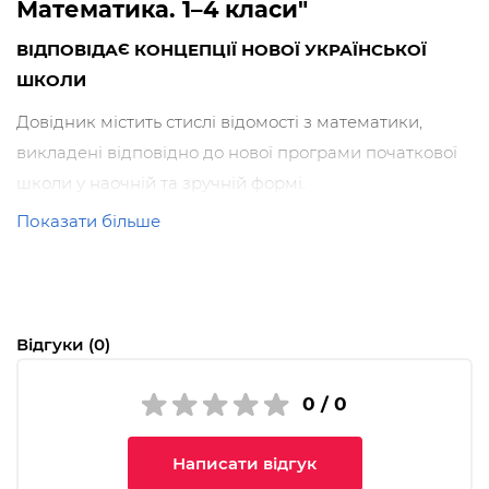
Математика. 1–4 класи"
ВІДПОВІДАЄ КОНЦЕПЦІЇ НОВОЇ УКРАЇНСЬКОЇ
ШКОЛИ
Довідник містить стислі відомості з математики,
викладені відповідно до нової програми початкової
школи у наочній та зручній формі.
Показати більше
Використання посібника допоможе уточнити
незрозуміле, заповнити прогалини у знаннях,
удосконалити власні вміння й навички,
систематизувати отримані знання. Посібник
Відгуки (0)
призначений для учнів 1–4 класів. Він стане
незамінним помічником учням, їхнім батькам,
0 / 0
вчителям.
Чому варто придбати:
Написати відгук