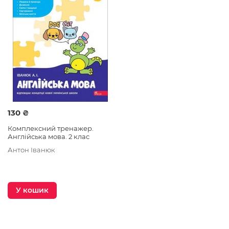
вищої категорії. Автор методичних розробок та
рекомендацій з методики викладання іноземної
мови, наукових статей, спікер на всеукраїнських та
міжнародних конференціях.
130 ₴
Комплексний тренажер.
Англійська мова. 2 клас
Антон Іванюк
У кошик