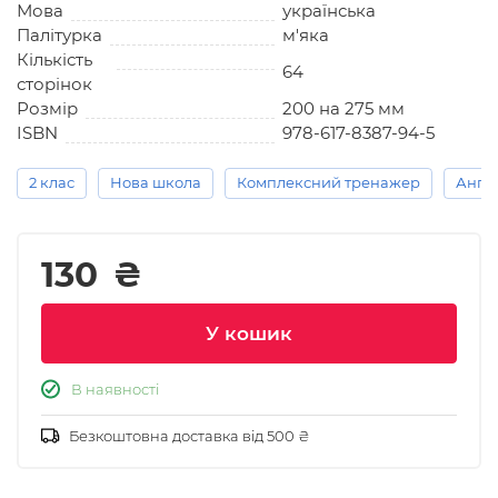
Мова
українська
Палітурка
м'яка
Кількість
64
сторінок
Розмір
200 на 275 мм
ISBN
978-617-8387-94-5
2 клас
Нова школа
Комплексний тренажер
Англі
130
₴
У кошик
В наявності
Безкоштовна доставка від 500 ₴