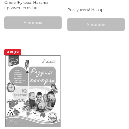
Ольга Жукова, Наталія
Єрьоменко та інші
Розлуцький Назар
У кошик
У кошик
АКЦІЯ