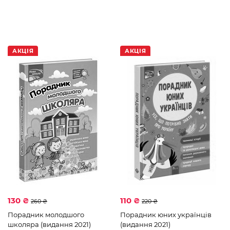
Комплексний тренажер
Стікербук
Англійська мова
Математика
АКЦІЯ
АКЦІЯ
Читання
130 ₴
110 ₴
260 ₴
220 ₴
Порадник молодшого
Порадник юних українців
школяра (видання 2021)
(видання 2021)