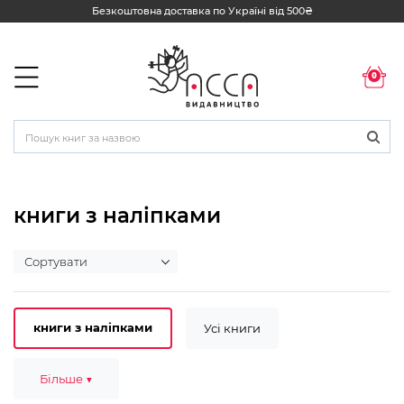
Безкоштовна доставка по Україні від 500₴
0
книги з наліпками
книги з наліпками
Усі книги
2-3 роки
Більше ▼