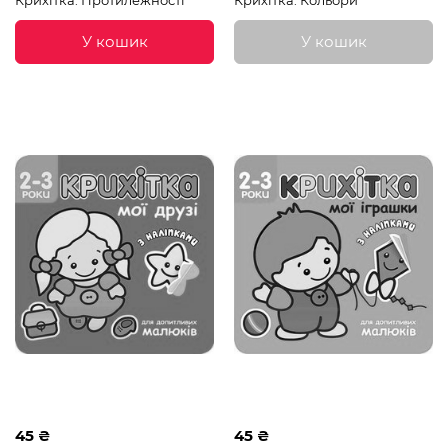
Крихітка. Протилежності
Крихітка. Кольори
У кошик
У кошик
45 ₴
45 ₴