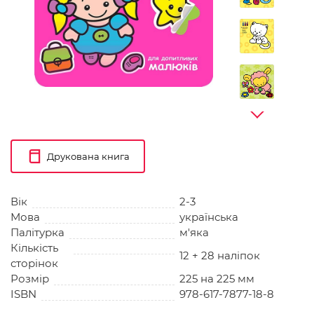
Друкована книга
Вік
2-3
Мова
українська
Палітурка
м'яка
Кількість
12 + 28 наліпок
сторінок
Розмір
225 на 225 мм
ISBN
978-617-7877-18-8