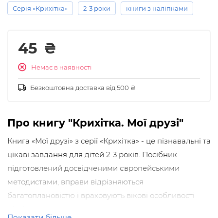
Серія «Крихітка»
2-3 роки
книги з наліпками
45
₴
Немає в наявності
Безкоштовна доставка від 500 ₴
Про книгу "Крихітка. Мої друзі"
Книга «Мої друзі» з серії «Крихітка» - це пізнавальні та
цікаві завдання для дітей 2-3 років. Посібник
підготовлений досвідченими європейськими
методистами, вправи відрізняються
багатоплановістю і враховують вікові особливості
дітей.
Показати більше