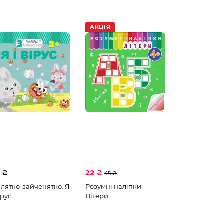
АКЦІЯ
 ₴
22 ₴
45 ₴
лятко-зайченятко. Я
Розумні наліпки.
ірус
Літери