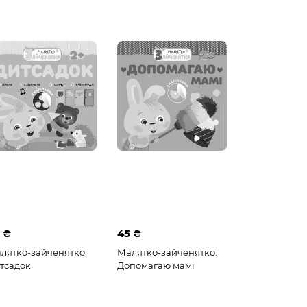
 ₴
45 ₴
лятко-зайченятко.
Малятко-зайченятко.
тсадок
Допомагаю мамі