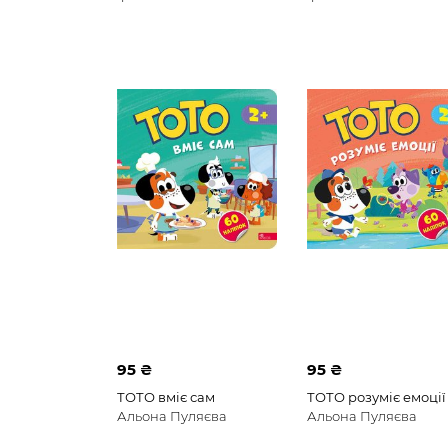
95 ₴
95 ₴
ТОТО вміє сам
ТОТО розуміє емоції
Альона Пуляєва
Альона Пуляєва