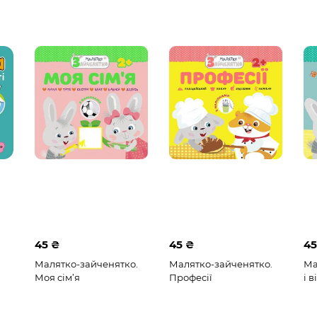
45 ₴
45 ₴
45
Малятко-зайченятко.
Малятко-зайченятко.
Ма
Моя сім’я
Професії
і в