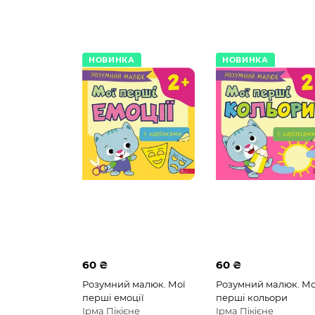
НОВИНКА
НОВИНКА
60 ₴
60 ₴
Розумний малюк. Мої
Розумний малюк. Мо
перші емоції
перші кольори
Ірма Пікієне
Ірма Пікієне