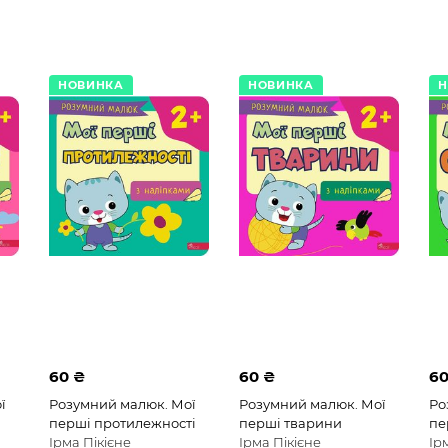
НОВИНКА
НОВИНКА
Н
60 ₴
60 ₴
60
ї
Розумний малюк. Мої
Розумний малюк. Мої
Ро
перші протилежності
перші тварини
пе
Ірма Пікієне
Ірма Пікієне
Ір