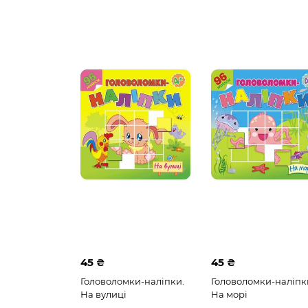
45 ₴
45 ₴
Головоломки-наліпки.
Головоломки-наліпк
На вулиці
На морі