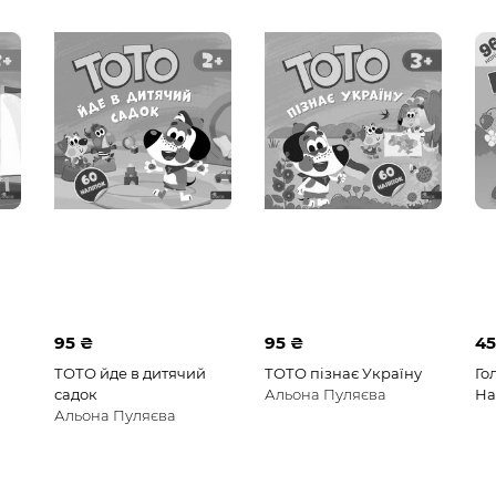
95 ₴
95 ₴
45
ТОТО йде в дитячий
ТОТО пізнає Україну
Го
садок
Альона Пуляєва
На
Альона Пуляєва