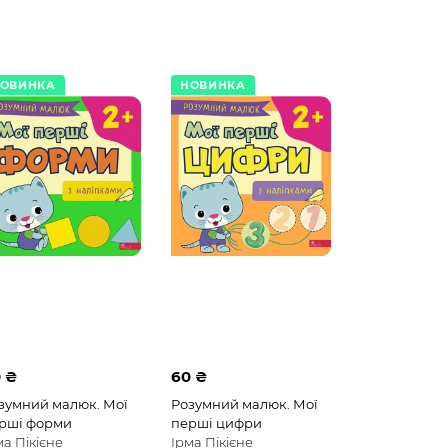
ОВИНКА
НОВИНКА
 ₴
60 ₴
зумний малюк. Мої
Розумний малюк. Мої
рші форми
перші цифри
ма Пікієне
Ірма Пікієне