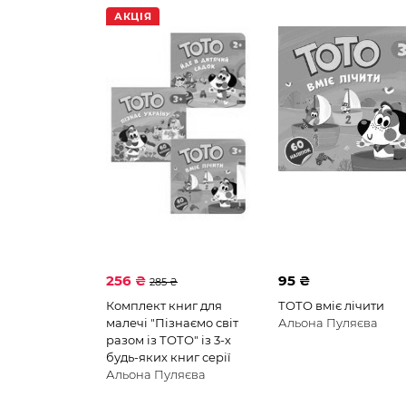
АКЦІЯ
256 ₴
95 ₴
285 ₴
Комплект книг для
ТОТО вміє лічити
малечі "Пізнаємо світ
Альона Пуляєва
разом із ТОТО" із 3-х
будь-яких книг серії
Альона Пуляєва