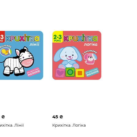
 ₴
45 ₴
ихітка. Лінії
Крихітка. Логіка