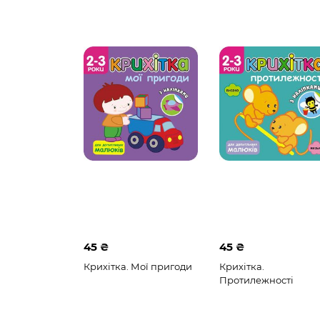
45 ₴
45 ₴
Крихітка. Мої пригоди
Крихітка.
Протилежності