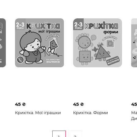
45 ₴
45 ₴
45
Крихітка. Мої іграшки
Крихітка. Форми
Ма
Ди