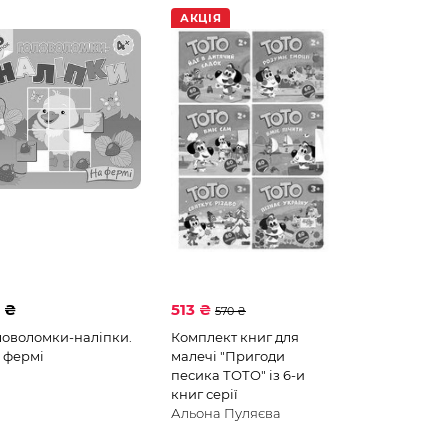
АКЦІЯ
 ₴
513 ₴
570 ₴
ловоломки-наліпки.
Комплект книг для
 фермі
малечі "Пригоди
песика ТОТО" із 6-и
книг серії
Альона Пуляєва