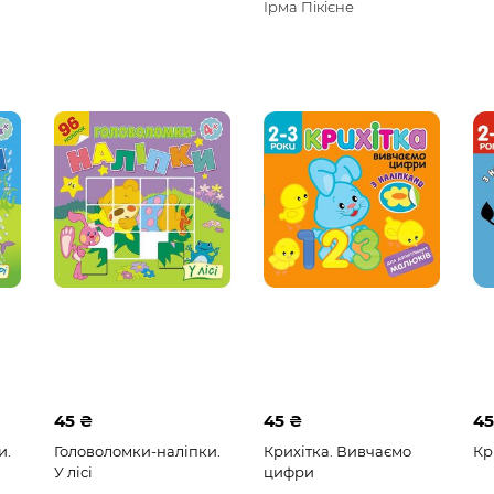
Ірма Пікієне
45 ₴
45 ₴
45
и.
Головоломки-наліпки.
Крихітка. Вивчаємо
Кр
У лісі
цифри