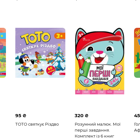
95 ₴
320 ₴
45
ТОТО святкує Різдво
Розумний малюк. Мої
Го
перші завдання.
Аф
Комплект із 6 книг