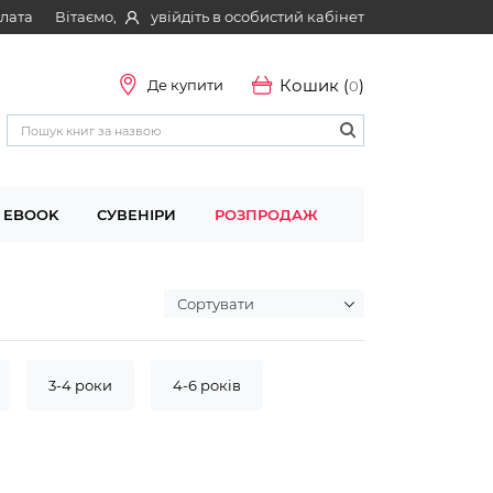
Вітаємо,
увійдіть в особистий кабінет
плата
Кошик (
)
Де купити
0
EBOOK
СУВЕНІРИ
РОЗПРОДАЖ
3-4 роки
4-6 років