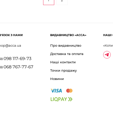
1
2
В'ЯЗОК З НАМИ
ВИДАВНИЦТВО «АССА»
НАШІ 
hop@acca.ua
Про видавництво
«Коти
Доставка та оплата
098 117-69-73
38
Наші контакти
068 767-77-67
38
Точки продажу
Новини