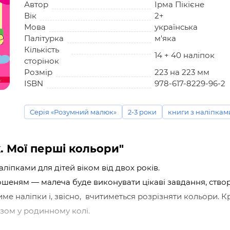
Автор
Ірма Пікієне
Вік
2+
Мова
українська
Палітурка
м'яка
Кількість
14 + 40 наліпок
сторінок
Розмір
223 на 223 мм
ISBN
978-617-8229-96-2
Серія «Розумний малюк»
2-3 роки
книги з наліпкам
 Мої перші кольори"
ліпками для дітей віком від двох років.
еням — малеча буде виконувати цікаві завдання, створені
е наліпки і, звісно, вчитиметься розрізняти кольори. Кр
зом у родинному колі.