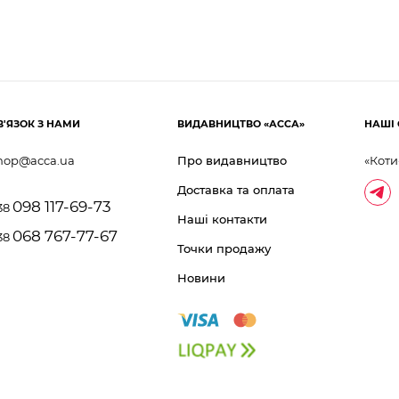
В'ЯЗОК З НАМИ
ВИДАВНИЦТВО «АССА»
НАШІ 
hop@acca.ua
Про видавництво
«Коти
Доставка та оплата
098 117-69-73
38
Наші контакти
068 767-77-67
38
Точки продажу
Новини