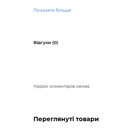
Великі наліпки зручно клеїти, а то
Показати більше
Заокруглені краї книжок безпечні дл
Під час занять дитина готуватиме рук
Відгуки (0)
Наразі коментарів немає
Переглянуті товари