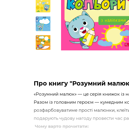
Про книгу "Розумний малюк.
«Розумний малюк» — це серія книжок із на
Разом із головним героєм — кумедним кош
розфарбовуватиме прості малюнки, клеїтим
подарують чудову нагоду провести час ра
Чому варто прочитати: