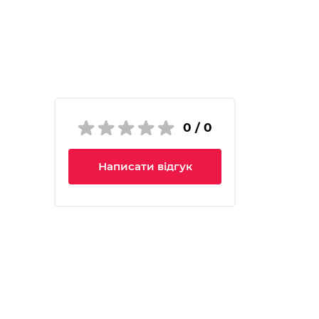
ванні.
 й увагу.
0 / 0
Написати відгук