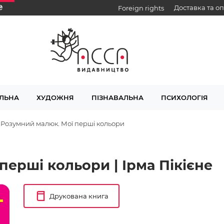
₴
Доставка та о
Foreign rights
ЛЬНА
ХУДОЖНЯ
ПІЗНАВАЛЬНА
ПСИХОЛОГІЯ
Розумний малюк. Мої перші кольори
ерші кольори | Ірма Пікієне
Друкована книга