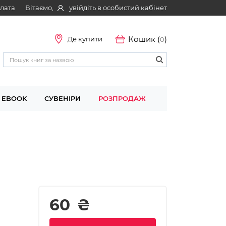
Вітаємо,
увійдіть в особистий кабінет
плата
Кошик (
)
Де купити
0
EBOOK
СУВЕНІРИ
РОЗПРОДАЖ
60
₴