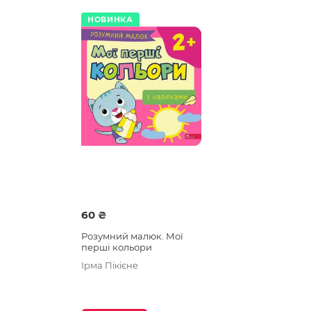
НОВИНКА
60 ₴
Розумний малюк. Мої
перші кольори
Ірма Пікієне