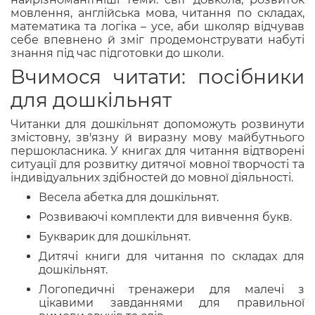
мовлення, англійська мова, читання по складах,
математика та логіка – усе, аби школяр відчував
себе впевнено й зміг продемонструвати набуті
знання під час підготовки до школи.
Вчимося читати: посібники
для дошкільнят
Читанки для дошкільнят допоможуть розвинути
змістовну, зв'язну й виразну мову майбутнього
першокласника. У книгах для читання відтворені
ситуації для розвитку дитячої мовної творчості та
індивідуальних здібностей до мовної діяльності.
Весела абетка для дошкільнят.
Розвиваючі комплекти для вивчення букв.
Букварик для дошкільнят.
Дитячі книги для читання по складах для
дошкільнят.
Логопедичні тренажери для малечі з
цікавими завданнями для правильної