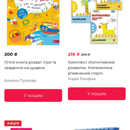
200 ₴
216 ₴
240 ₴
Літня книга розваг. Ігри та
Комплект «Когнітивний
завдання на щодень
розвиток. Математика:
впевнений старт»
Надія Риндіна
Альона Пуляєва
У кошик
У кошик
АКЦІЯ