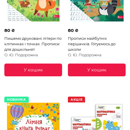
80 ₴
80 ₴
Пишемо друковані літери по
Прописи майбутніх
клітинках і точках. Прописи
першачків. Готуємось до
для дошкільнят
школи
О. Ю. Подорожна
О. Ю. Подорожна
У кошик
У кошик
НОВИНКА
АКЦІЯ