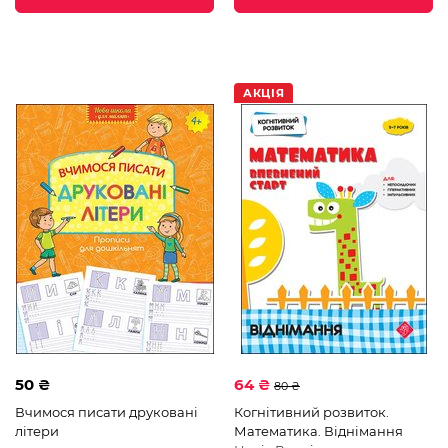
АКЦІЯ
50 ₴
64 ₴
80 ₴
Вчимося писати друковані
Когнітивний розвиток.
літери
Математика. Віднімання