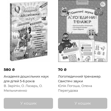
580 ₴
70 ₴
Академія дошкільних наук
Логопедичний тренажер.
для дітей 5-6 років
Свистячі звуки
В. Заріпін, О. Лазарь, О.
Юлія Логоша, Олена
Мельниченко
Перегудова
У кошик
У кошик