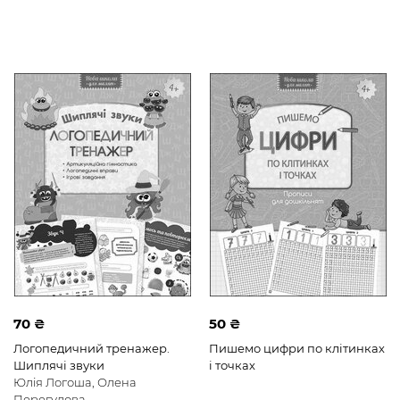
70 ₴
50 ₴
Логопедичний тренажер.
Пишемо цифри по клітинках
Шиплячі звуки
і точках
Юлія Логоша, Олена
Перегудова