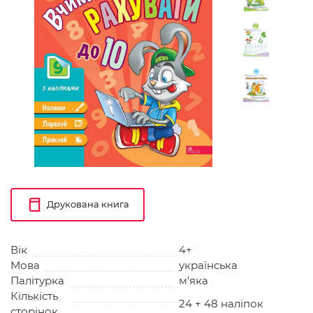
Друкована книга
Вік
4+
Мова
українська
Палітурка
м’яка
Кількість
24 + 48 наліпок
сторінок