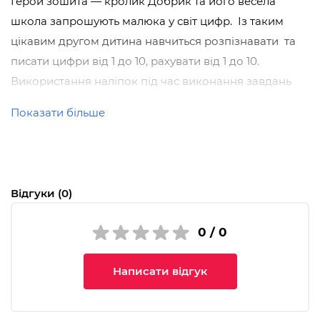
Герой зошита — кролик Добрик та його весела
школа запрошують малюка у світ цифр. Із таким
цікавим другом дитина навчиться розпізнавати та
писати цифри від 1 до 10, рахувати від 1 до 10.
Використання наліпок під час виконання завдань
допоможе розвинути увагу, пам’ять, мислення,
Показати більше
сприятиме розвитку дрібної моторики.
Посібник буде у нагоді дошкільнятам, їх батькам та
вихователям дитячих садочків.
Чому варто придбати:
Відгуки (0)
Книжка стане незамінним помічником дорослим, а
0 / 0
яскраві ілюстрації, кольорові наліпки та ігрова
форма подання матеріалу полегшать сприйняття та
Написати відгук
зроблять процес навчання дитини захопливим та
насиченим.