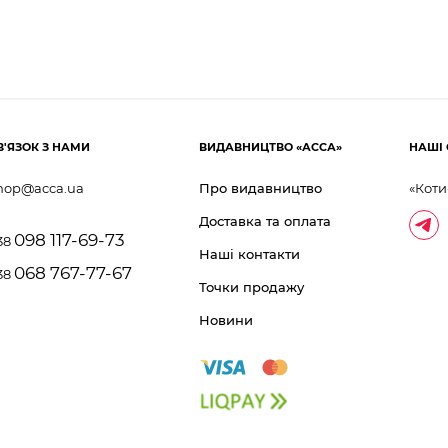
В'ЯЗОК З НАМИ
ВИДАВНИЦТВО «АССА»
НАШІ 
hop@acca.ua
Про видавництво
«Коти
Доставка та оплата
098 117-69-73
38
Наші контакти
068 767-77-67
38
Точки продажу
Новини