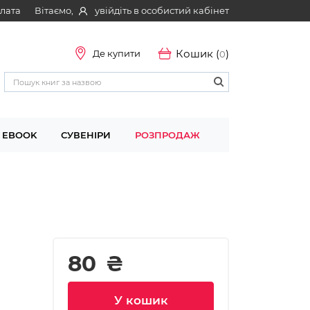
Вітаємо,
увійдіть в особистий кабінет
плата
Кошик (
)
Де купити
0
EBOOK
СУВЕНІРИ
РОЗПРОДАЖ
80
₴
У кошик