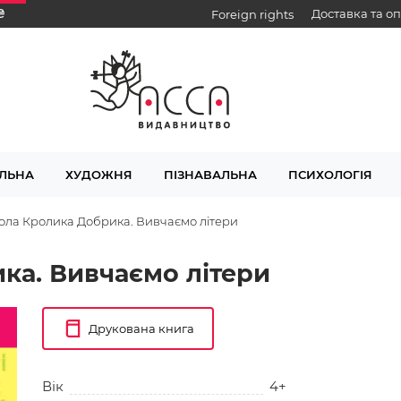
₴
Доставка та о
Foreign rights
ЛЬНА
ХУДОЖНЯ
ПІЗНАВАЛЬНА
ПСИХОЛОГІЯ
ла Кролика Добрика. Вивчаємо літери
ка. Вивчаємо літери
Друкована книга
Вік
4+