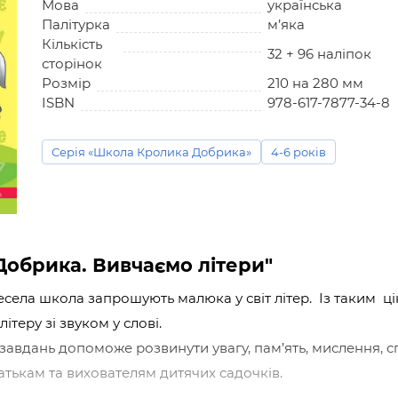
Мова
українська
Палітурка
м’яка
Кількість
32 + 96 наліпок
сторінок
Розмір
210 на 280 мм
ISBN
978-617-7877-34-8
Серія «Школа Кролика Добрика»
4-6 років
Добрика. Вивчаємо літери"
села школа запрошують малюка у світ літер. Із таким ці
літеру зі звуком у слові.
завдань допоможе розвинути увагу, пам’ять, мислення, 
батькам та вихователям дитячих садочків.