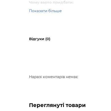
Чому варто придбати:
Показати більше
Книжка стане незамінним помічником доро
сприйняття та зроблять процес навчання
Відгуки (0)
Наразі коментарів немає
Переглянуті товари