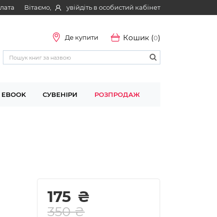
Вітаємо,
увійдіть в особистий кабінет
плата
Кошик (
)
Де купити
0
EBOOK
СУВЕНІРИ
РОЗПРОДАЖ
175
₴
350 ₴