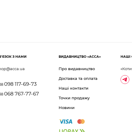
В'ЯЗОК З НАМИ
ВИДАВНИЦТВО «АССА»
НАШІ 
hop@acca.ua
Про видавництво
«Коти
Доставка та оплата
098 117-69-73
38
Наші контакти
068 767-77-67
38
Точки продажу
Новини