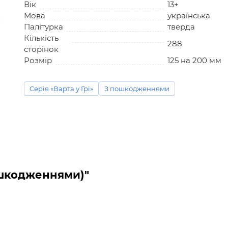
Вік
13+
Мова
українська
Палітурка
тверда
Кількість
288
сторінок
Розмір
125 на 200 мм
Серія «Варта у Грі»
З пошкодженнями
пошкодженнями)"