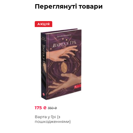
Переглянуті товари
АКЦІЯ
175 ₴
350 ₴
Варта у Грі (з
пошкодженнями)