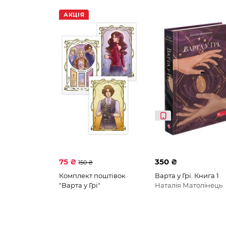
АКЦІЯ
75 ₴
350 ₴
150 ₴
Комплект поштівок
Варта у Грі. Книга 1
"Варта у Грі"
Наталія Матолінець