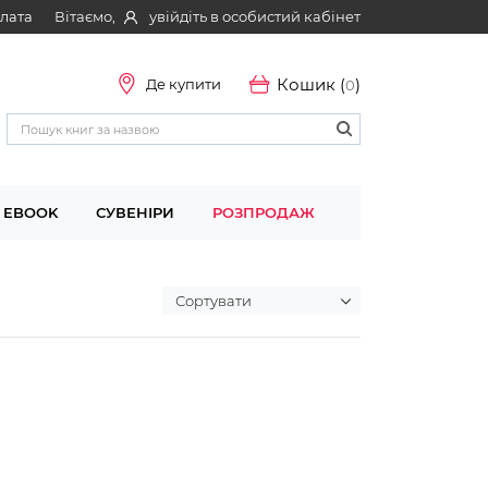
Вітаємо,
увійдіть в особистий кабінет
плата
Кошик (
)
Де купити
0
EBOOK
СУВЕНІРИ
РОЗПРОДАЖ