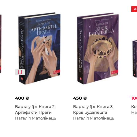
А
400 ₴
450 ₴
10
Варта у Грі. Книга 2.
Варта у Грі. Книга 3.
Ко
Артефакти Праги
Кров Будапешта
На
Наталія Матолінець
Наталія Матолінець