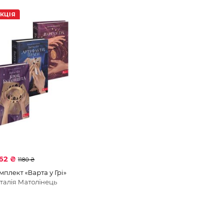
КЦІЯ
62 ₴
1180 ₴
мплект «Варта у Грі»
талія Матолінець