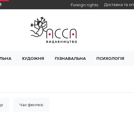
₴
Доставка та о
Foreign rights
ЛЬНА
ХУДОЖНЯ
ПІЗНАВАЛЬНА
ПСИХОЛОГІЯ
ір
Час фентезі