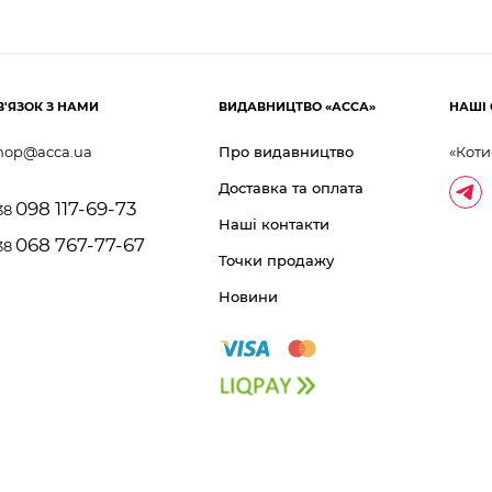
В'ЯЗОК З НАМИ
ВИДАВНИЦТВО «АССА»
НАШІ 
hop@acca.ua
Про видавництво
«Коти
Доставка та оплата
098 117-69-73
38
Наші контакти
068 767-77-67
38
Точки продажу
Новини