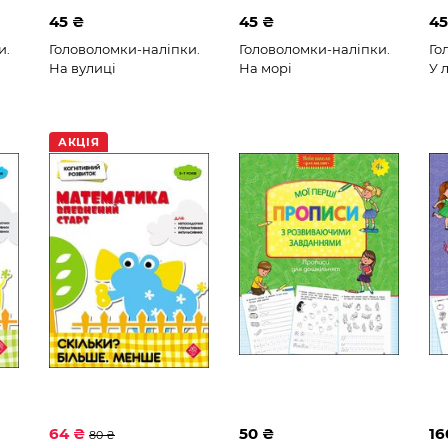
45 ₴
45 ₴
45
и.
Головоломки-наліпки.
Головоломки-наліпки.
Го
На вулиці
На морі
У л
АКЦІЯ
64 ₴
50 ₴
16
80 ₴