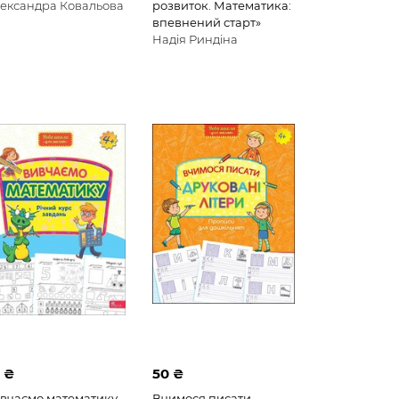
ександра Ковальова
розвиток. Математика:
впевнений старт»
Надія Риндіна
 ₴
50 ₴
вчаємо математику.
Вчимося писати