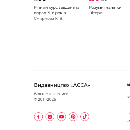
Річний курс завдань та
Розумні наліпки.
вправ. 5–6 років
Літери
Смирнова К. В.
Видавництво «АССА»
З
Більше ніж книги!
s
© 2011-2026
+
+