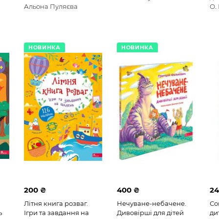
Альона Пуляєва
О.
НОВИНКА
НОВИНКА
200 ₴
400 ₴
24
Літня книга розваг.
Нечуване-небачене.
Со
ь
Ігри та завдання на
Дивовірші для дітей
ди