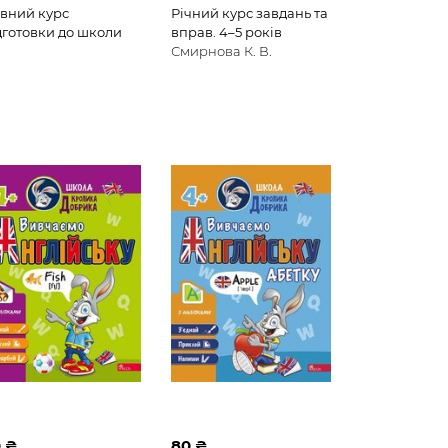
вний курс
Річний курс завдань та
дготовки до школи
вправ. 4–5 років
Смирнова К. В.
 ₴
80 ₴