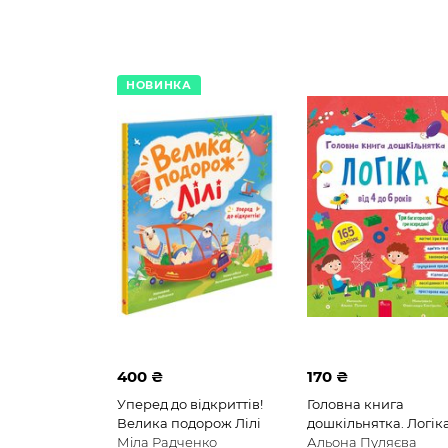
Розумні наліпки
Англійська мова
НОВИНКА
400 ₴
170 ₴
Уперед до відкриттів!
Головна книга
Велика подорож Лілі
дошкільнятка. Логік
Міла Радченко
Альона Пуляєва