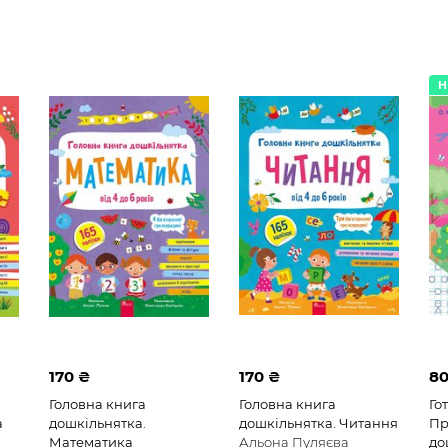
Математика
Читання
Н
170 ₴
170 ₴
80
Головна книга
Головна книга
Го
а
дошкільнятка.
дошкільнятка. Читання
Пр
Математика
Альона Пуляєва
до