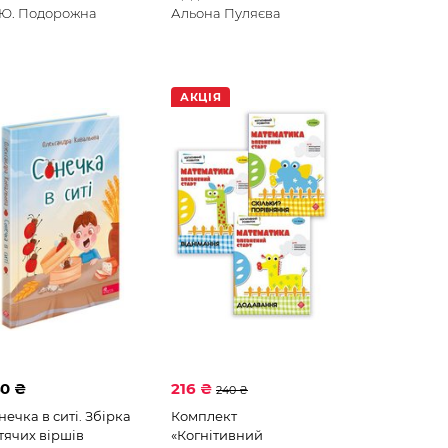
 Ю. Подорожна
Альона Пуляєва
АКЦІЯ
0 ₴
216 ₴
240 ₴
нечка в ситі. Збірка
Комплект
тячих віршів
«Когнітивний