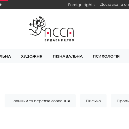
₴
Доставка та о
Foreign rights
ЛЬНА
ХУДОЖНЯ
ПІЗНАВАЛЬНА
ПСИХОЛОГІЯ
Новинки та передзамовлення
Письмо
Проп
Інклюзивне навчання
книги з наліпками
Акад