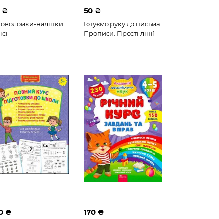
 ₴
50 ₴
ловоломки-наліпки.
Готуємо руку до письма.
ісі
Прописи. Прості лінії
0 ₴
170 ₴