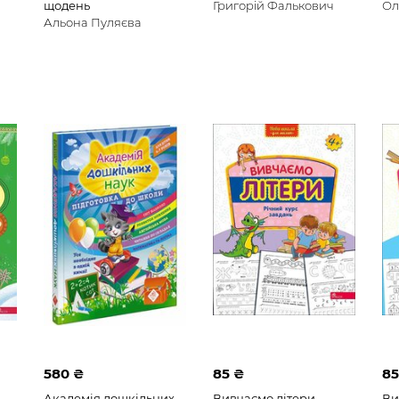
щодень
Григорій Фалькович
Ол
Альона Пуляєва
580 ₴
85 ₴
85
Академія дошкільних
Вивчаємо літери.
Ви