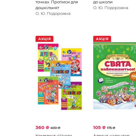
точках. Прописи для
до школи
дошкільнят
О. Ю. Подорожна
О. Ю. Подорожна
АКЦІЯ
АКЦІЯ
360 ₴
105 ₴
400 ₴
175 ₴
Комплект «Школа
Адвент-календар.