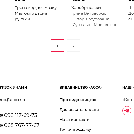
Тренажер для мозку.
Хоробрі казки
Шк
Малюємо двома
Ірина Виговська,
До
руками
Вікторія Мурована
ан
(Суспільне Мовлення)
1
2
В'ЯЗОК З НАМИ
ВИДАВНИЦТВО «АССА»
НАШІ 
hop@acca.ua
Про видавництво
«Коти
Доставка та оплата
098 117-69-73
38
Наші контакти
068 767-77-67
38
Точки продажу