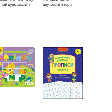
чний курс завдань
друковані літери