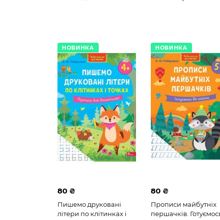
НОВИНКА
НОВИНКА
80 ₴
80 ₴
Пишемо друковані
Прописи майбутніх
літери по клітинках і
першачків. Готуємос