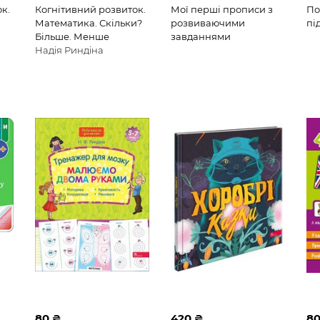
к.
Когнітивний розвиток.
Мої перші прописи з
По
Математика. Скільки?
розвиваючими
пі
Більше. Менше
завданнями
Надія Риндіна
80 ₴
420 ₴
80