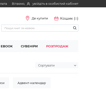
Вітаємо,
увійдіть в особистий кабінет
плата
Кошик (
)
Де купити
0
EBOOK
СУВЕНІРИ
РОЗПРОДАЖ
иси
Адвент-календар
емія дошкільних наук