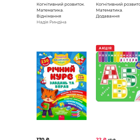
Когнітивний розвиток.
Когнітивний розвито
Математика.
Математика.
Віднімання
Додавання
Надія Риндіна
АКЦІЯ
170 ₴
22 ₴
45 ₴