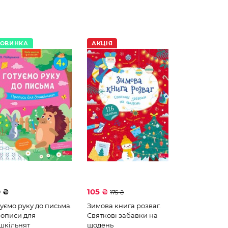
ОВИНКА
АКЦІЯ
 ₴
105 ₴
175 ₴
туємо руку до письма.
Зимова книга розваг.
описи для
Святкові забавки на
шкільнят
щодень