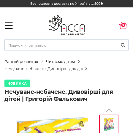
Безкоштовна доставка по Україні від 500₴
0
Ранній розвиток
Читаємо дітям
Нечуване-небачене. Дивовірші для дітей
НОВИНКА
Нечуване-небачене. Дивовірші для
дітей | Григорій Фалькович