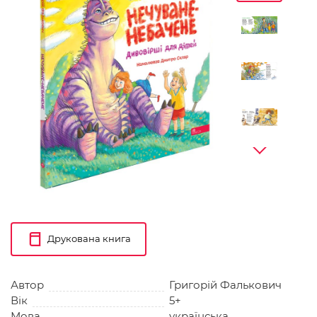
Друкована книга
Автор
Григорій Фалькович
Вік
5+
Мова
українська