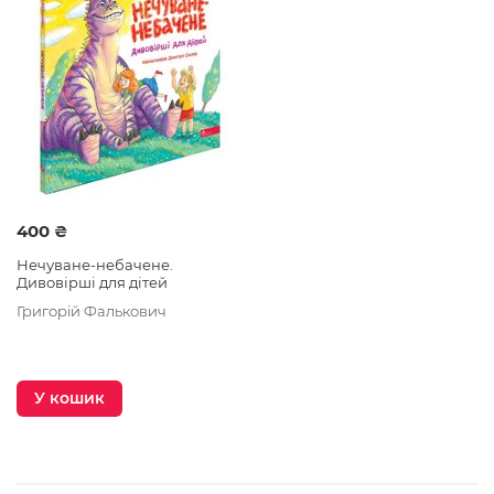
державних відзнак у галузі літератури.
Жартівник, лірик, мудрець, чиї дивовижні вірші
запам’ятовуються майже з першого прочитання!
400 ₴
Нечуване-небачене.
Дивовірші для дітей
Григорій Фалькович
У кошик