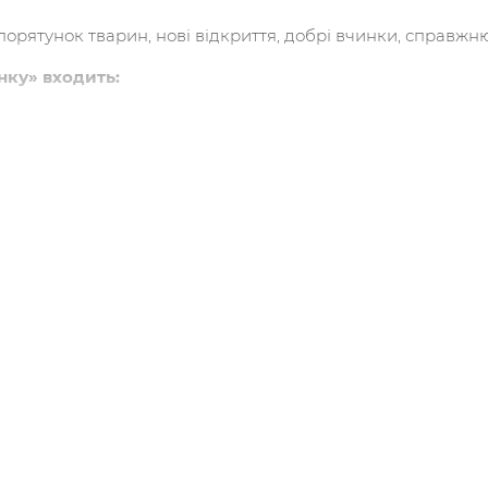
порятунок тварин, нові відкриття, добрі вчинки, справжн
унку» входить:
ми-непосиди
»
,
«Щенячий переполох»
,
«
Совеня шукає ро
ик. Спецвидання четверте»
;
ої книги
!
ідається про пригоди друзів Сема та Амелії. Разом вони д
рятівників очікує безліч пригод — і врятованих життів т
яють на кошеня, що якось дивно поводиться. Завдяки вете
иве маля воліє вивчати навколишній світ, отож на нього н
ь врятуватися від нудьги й не постраждати? І що з цього