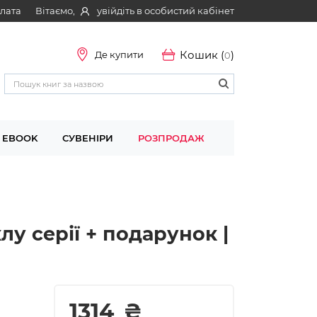
Вітаємо,
увійдіть в особистий кабінет
плата
Кошик (
)
Де купити
0
EBOOK
СУВЕНІРИ
РОЗПРОДАЖ
лу серії + подарунок |
1314
₴