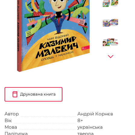
Друкована книга
Автор
Андрій Корнєв
Вік
8+
Мова
українська
Палітурка
тверда