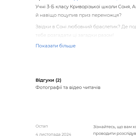
Учні 3-Б класу Криворізької школи Соня, 
й навіщо поцупив приз переможця?
Звідки в Соні любовний браслетик? Де под
тебе розгадати ці загадки разом!
Показати більше
П
одарунок
— брендований силіконовий
Чому варто прочитати:
Чудовий дитячий детектив, динамічний сюж
що ти знаєш героїв не один день.
Відгуки (2)
Фотографії та відео читачів
Видання увійшло до списоку
найкращих 
інклюзивних книжок для дітей
, укладени
Авторка:
Ольга Куждіна — дитяча письменниця, воло
Остап
Зізнайтесь, що вам х
Дипломантка Всеукраїнського літературн
проводити розслідув
4 листопада 2024