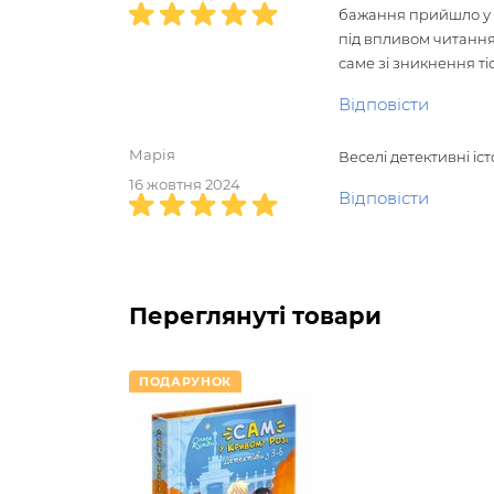
бажання прийшло у ш
відзнаки журі Міжнародного літературно
під впливом читання
літературного конкурса «Дитяча КороНац
саме зі зникнення т
Відповісти
Марія
Веселі детективні іс
16 жовтня 2024
Відповісти
Переглянуті товари
ПОДАРУНОК