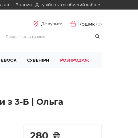
Вітаємо,
увійдіть в особистий кабінет
плата
Кошик (
)
Де купити
0
EBOOK
СУВЕНІРИ
РОЗПРОДАЖ
 з 3-Б | Ольга
280
₴