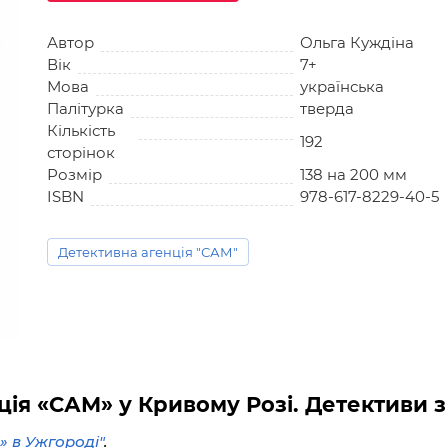
Автор
Ольга Куждіна
Вік
7+
Мова
українська
Палітурка
тверда
Кількість
192
сторінок
Розмір
138 на 200 мм
ISBN
978-617-8229-40-5
Детективна агенція "САМ"
ія «САМ» у Кривому Розі. Детективи з
» в Ужгороді"
.