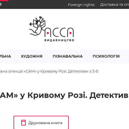
₴
Доставка та о
Foreign rights
ЛЬНА
ХУДОЖНЯ
ПІЗНАВАЛЬНА
ПСИХОЛОГІЯ
вна агенція «САМ» у Кривому Розі. Детективи з 3-Б
АМ» у Кривому Розі. Детективи
Друкована книга