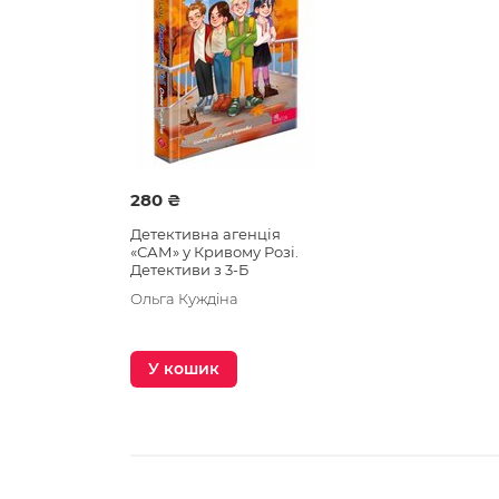
280 ₴
Детективна агенція
«САМ» у Кривому Розі.
Детективи з 3-Б
Ольга Куждіна
У кошик