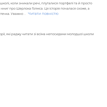
колі, коли зникали речі, плуталися портфелі та й просто
го конкурсу імені Всеволода Нестайка, Бердичів, 2024;
 книг про Шерлока Голмса. Ця історія почалася схоже, а
ія-2021».
Читати повністю
істечка. Уважно
...
торії, які раджу читати зі всіма непосидами молодшої школи