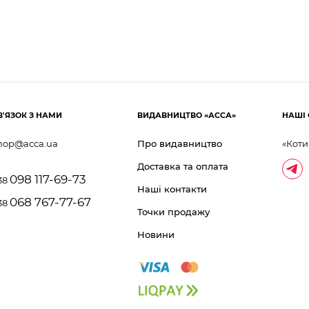
В'ЯЗОК З НАМИ
ВИДАВНИЦТВО «АССА»
НАШІ 
hop@acca.ua
Про видавництво
«Коти
Доставка та оплата
098 117-69-73
38
Наші контакти
068 767-77-67
38
Точки продажу
Новини