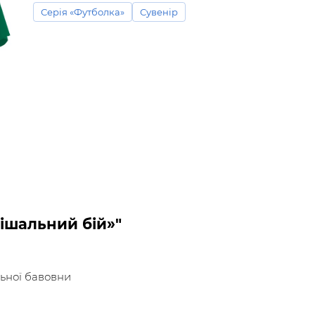
Серія «Футболка»
Сувенір
ішальний бій»"
льної бавовни