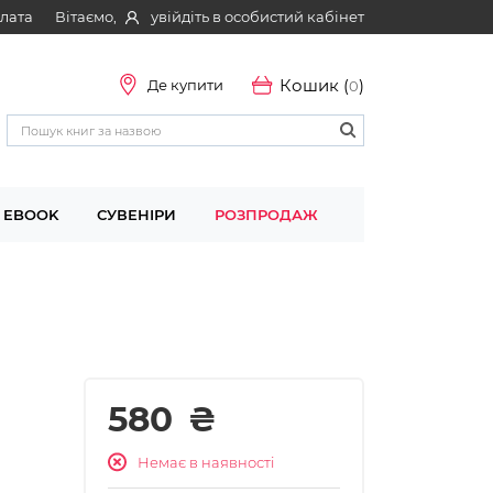
Вітаємо,
увійдіть в особистий кабінет
плата
Кошик (
)
Де купити
0
EBOOK
СУВЕНІРИ
РОЗПРОДАЖ
580
₴
Немає в наявності