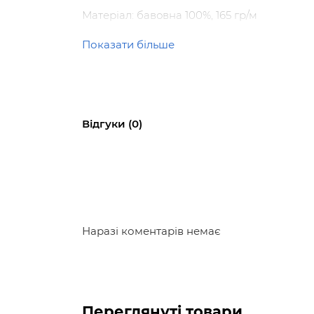
Матеріал: бавовна 100%, 165 гр/м
Футболка:
Показати більше
Фасон: класичний
Розміри:
M
Відгуки (0)
Наразі коментарів немає
Переглянуті товари