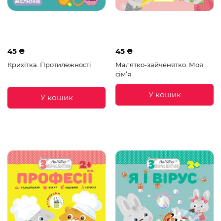
45 ₴
45 ₴
Крихітка. Протилежності
Малятко-зайченятко. Моя
сім’я
У кошик
У кошик