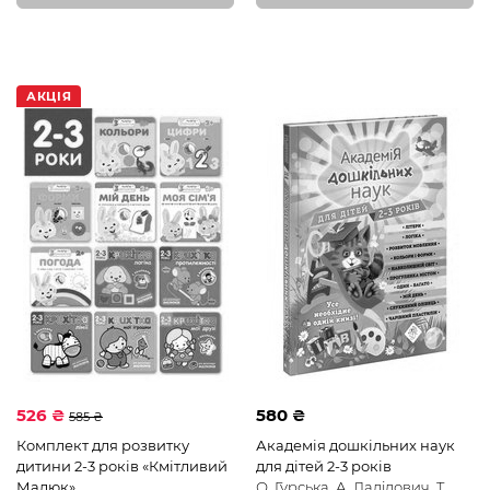
АКЦІЯ
526 ₴
580 ₴
585 ₴
Комплект для розвитку
Академія дошкільних наук
дитини 2-3 років «Кмітливий
для дітей 2-3 років
Малюк»
О. Гурська, А. Далідович, Т.