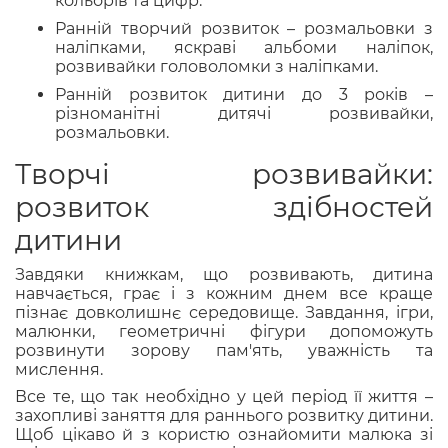
кольорів та цифр.
Ранній творчий розвиток – розмальовки з
наліпками, яскраві альбоми наліпок,
розвивайки головоломки з наліпками.
Ранній розвиток дитини до 3 років –
різноманітні дитячі розвивайки,
розмальовки.
Творчі розвивайки:
розвиток здібностей
дитини
Завдяки книжкам, що розвивають, дитина
навчається, грає і з кожним днем все краще
пізнає довколишнє середовище. Завдання, ігри,
малюнки, геометричні фігури допоможуть
розвинути зорову пам'ять, уважність та
мислення.
Все те, що так необхідно у цей період її життя –
захопливі заняття для раннього розвитку дитини.
Щоб цікаво й з користю ознайомити малюка зі