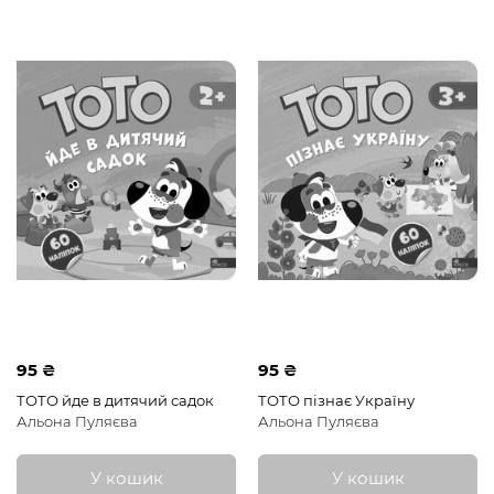
95 ₴
95 ₴
ТОТО йде в дитячий садок
ТОТО пізнає Україну
Альона Пуляєва
Альона Пуляєва
У кошик
У кошик