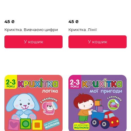
45 ₴
45 ₴
Крихітка. Вивчаємо цифри
Крихітка. Лінії
У кошик
У кошик