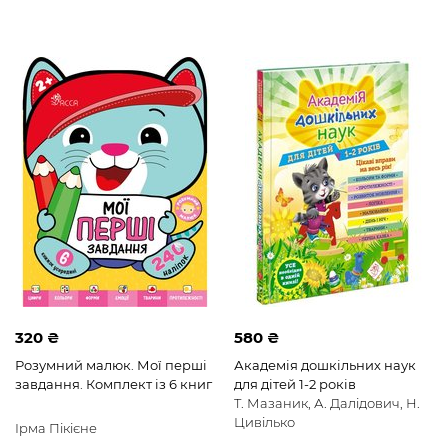
320 ₴
580 ₴
Розумний малюк. Мої перші
Академія дошкільних наук
завдання. Комплект із 6 книг
для дітей 1-2 років
Т. Мазаник, А. Далідович, Н.
Цивілько
Ірма Пікієне