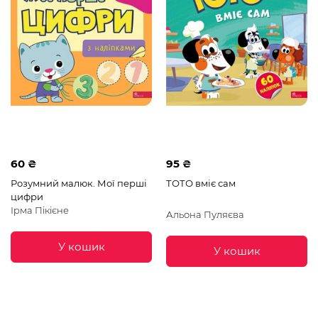
60 ₴
95 ₴
Розумний малюк. Мої перші
ТОТО вміє сам
цифри
Ірма Пікієне
Альона Пуляєва
У кошик
У кошик