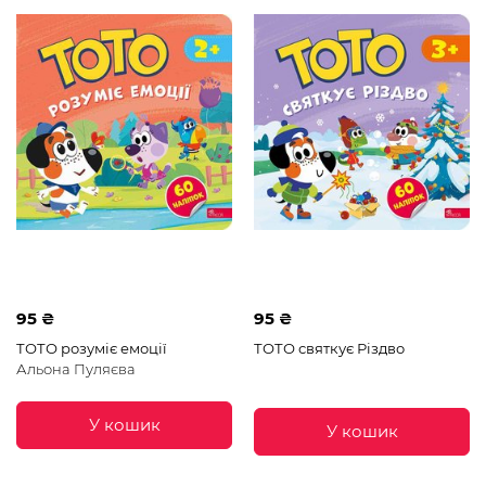
95 ₴
95 ₴
ТОТО розуміє емоції
ТОТО святкує Різдво
Альона Пуляєва
У кошик
У кошик