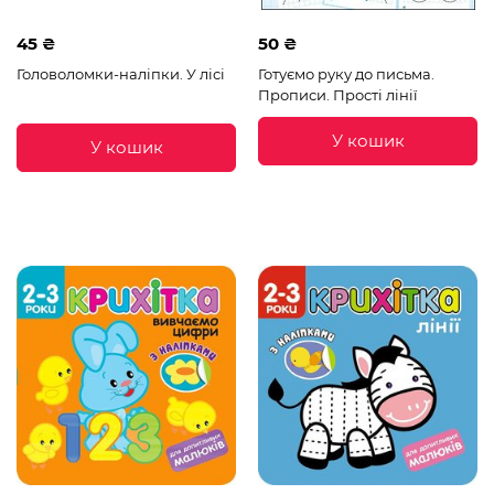
45 ₴
50 ₴
Головоломки-наліпки. У лісі
Готуємо руку до письма.
Прописи. Прості лінії
У кошик
У кошик