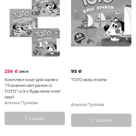
256 ₴
95 ₴
285 ₴
Комплект книг для малечі
ТОТО вміє лічити
"Пізнаємо світ разом із
ТОТО" із 3-х будь-яких книг
серії
Альона Пуляєва
Альона Пуляєва
У кошик
У кошик