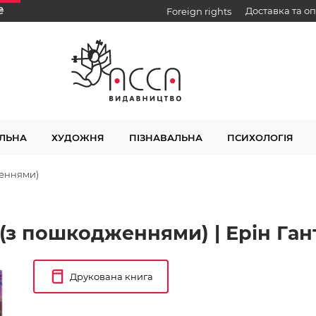
₴
Доставка та о
Foreign rights
ЛЬНА
ХУДОЖНЯ
ПІЗНАВАЛЬНА
ПСИХОЛОГІЯ
женнями)
 (з пошкодженнями) | Ерін Ган
Друкована книга