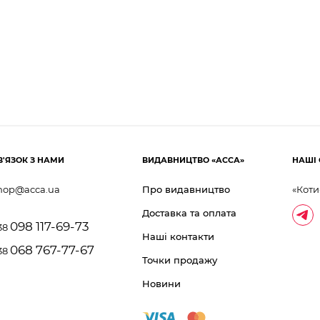
В'ЯЗОК З НАМИ
ВИДАВНИЦТВО «АССА»
НАШІ 
hop@acca.ua
Про видавництво
«Коти
Доставка та оплата
098 117-69-73
38
Наші контакти
068 767-77-67
38
Точки продажу
Новини