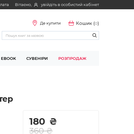
Вітаємо,
увійдіть в особистий кабінет
плата
Кошик (
)
Де купити
0
EBOOK
СУВЕНІРИ
РОЗПРОДАЖ
тер
180
₴
360 ₴