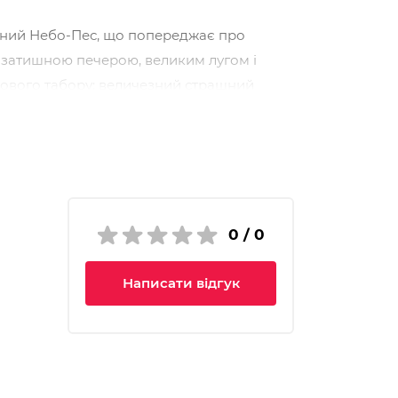
чезний Небо-Пес, що попереджає про
із затишною печерою, великим лугом і
и нового табору: величезний страшний
ну захопливу фентезійну серію про тварин
в дикій природі.
0 / 0
 видається у Великій Британії з 2012
Написати відгук