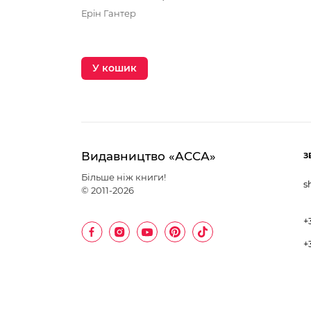
Ерін Гантер
У кошик
Видавництво «АССА»
З
Більше ніж книги!
s
© 2011-2026
+
+