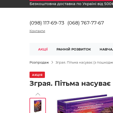
Безкоштовна доставка по Україні від 500
(098) 117-69-73
(068) 767-77-67
Контакти
АКЦІЇ
РАННІЙ РОЗВИТОК
НАВЧА
Розпродаж
Зграя. Пітьма насуває (з пошкод
АКЦІЯ
Зграя. Пітьма насуває