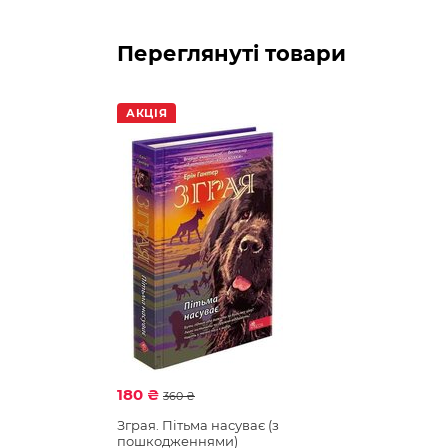
Переглянуті товари
АКЦІЯ
180 ₴
360 ₴
Зграя. Пітьма насуває (з
пошкодженнями)