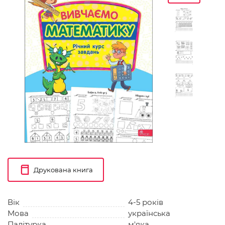
Друкована книга
Вік
4-5 років
Мова
українська
Палітурка
м'яка