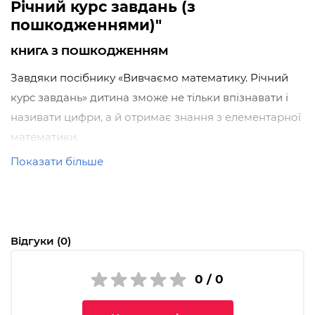
Річний курс завдань (з
пошкодженнями)"
КНИГА З ПОШКОДЖЕННЯМ
Завдяки посібнику «Вивчаємо математику. Річний
курс завдань» дитина зможе не тільки впізнавати і
називати цифри, а й отримає знання з елементарної
математики.
Показати більше
А саме:
навчиться рахувати предмети в прямому і
зворотному порядку, співвідносити кількість
предметів у групі з відповідною цифрою,
отримає початкові уявлення про склад числа,
Відгуки (0)
орієнтацію у просторі, поняття «один — багато»,
«великий — маленький», «довгий — короткий»,
0 / 0
«широкий — вузький» тощо,
навчиться впізнавати і малювати прості
геометричні фігури.