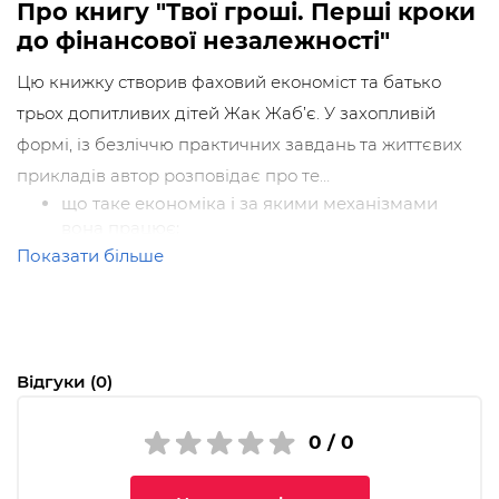
Про книгу "Твої гроші. Перші кроки
до фінансової незалежності"
Цю книжку створив фаховий економіст та батько
трьох допитливих дітей Жак Жаб’є. У захопливій
формі, із безліччю практичних завдань та життєвих
прикладів автор розповідає про те…
що таке економіка і за якими механізмами
вона працює;
коли з’явилися гроші та яке майбутнє на них
Показати більше
чекає;
як заробляти й зробити так, щоб гроші
примножувалися;
що таке кредит і як його приборкати;
Відгуки (0)
як правильно заощаджувати й інвестувати.
0 / 0
Відтак книжка стане надійним провідником до світу
економіки та допоможе дитині зрозуміти, як досягти