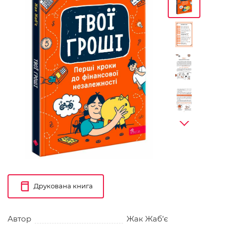
Друкована книга
Автор
Жак Жаб’є