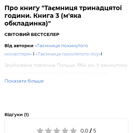
Про книгу "Таємниця тринадцятої
години. Книга 3 (м'яка
обкладинка)"
СВІТОВИЙ БЕСТСЕЛЕР
Від авторки
«Таємниця покинутого
монастиря»
і
«Таємниця проклятого лісу»
!
Зруйнована повоєнна Польща, 1954 рік. У закинутому
монастирі янголи подарували Ніні Панкович
Показати більше
надзвичайний розум та силу. Комуністичні
спецслужби забирають її до Інституту Тотенвальд, де
над «особливими» підлітками проводять жорстокі
експерименти.
Відгуки (1)
У новому романі у Ніни і її друзів — зимові канікули.
Їх привозять до мальовничого гірського містечка на
0,0
/
5