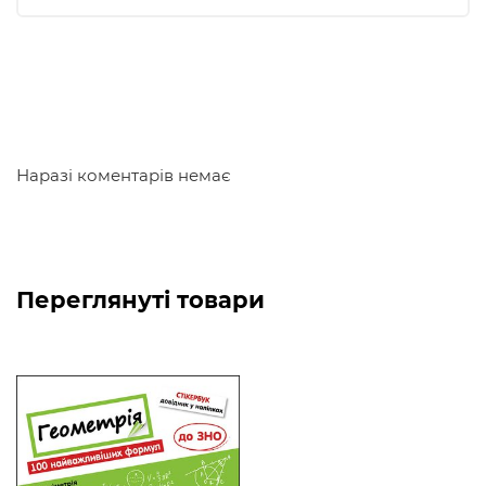
Стікербуки — знання, що самі липнуть до учнів!
Чому варто почитати?
Стікербук містить 100 найважливіших формул з
геометрії в зручному форматі. Він допомагає
самостійно систематизувати знання, зосередити
Наразі коментарів немає
увагу на основних формулах. Наліпки сприяють
кращому запам’ятовуванню інформації.
Переглянуті товари