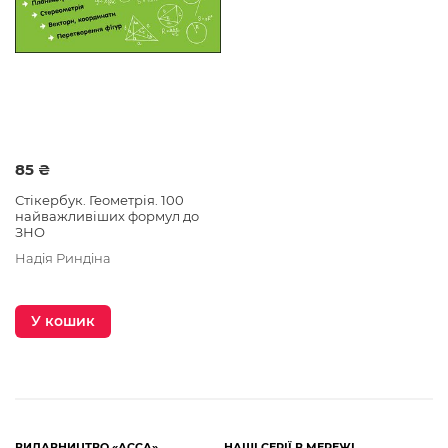
85 ₴
Стікербук. Геометрія. 100
найважливіших формул до
ЗНО
Надія Риндіна
У кошик
ВИДАВНИЦТВО «АССА»
НАШІ СЕРІЇ В МЕРЕЖІ