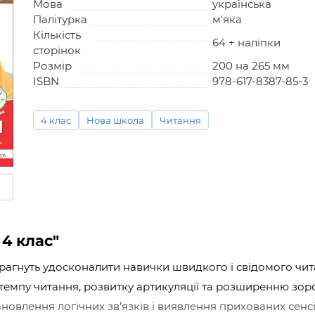
Мова
українська
Палітурка
м'яка
Кількість
64 + наліпки
сторінок
Розмір
200 на 265 мм
ISBN
978-617-8387-85-3
4 клас
Нова школа
Читання
4 клас"
і прагнуть удосконалити навички швидкого і свідомого чи
 темпу читання, розвитку артикуляції та розширенню зо
тановлення логічних зв’язків і виявлення прихованих се