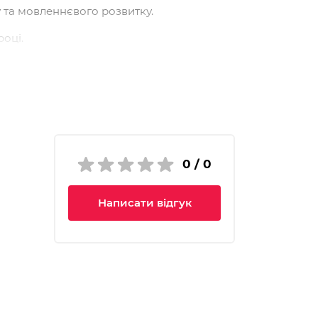
 та мовленнєвого розвитку.
році.
— у період, коли у дитини продовжують
ані за принципом поступового
графії видатних українців
.
0 / 0
енсів, встановлення причинно-наслідкових
Написати відгук
оруч або ліворуч від тексту.