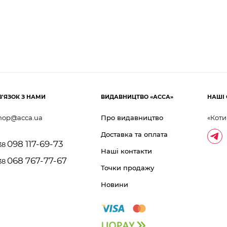
В'ЯЗОК З НАМИ
ВИДАВНИЦТВО «АССА»
НАШІ 
hop@acca.ua
Про видавництво
«Коти
Доставка та оплата
098 117-69-73
38
Наші контакти
068 767-77-67
38
Точки продажу
Новини