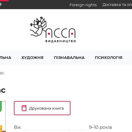
₴
Доставка та о
Foreign rights
ЛЬНА
ХУДОЖНЯ
ПІЗНАВАЛЬНА
ПСИХОЛОГІЯ
ас
ас
Друкована книга
Вік
9–10 років