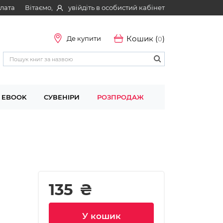
Вітаємо,
увійдіть в особистий кабінет
плата
Кошик (
)
Де купити
0
EBOOK
СУВЕНІРИ
РОЗПРОДАЖ
135
₴
У кошик