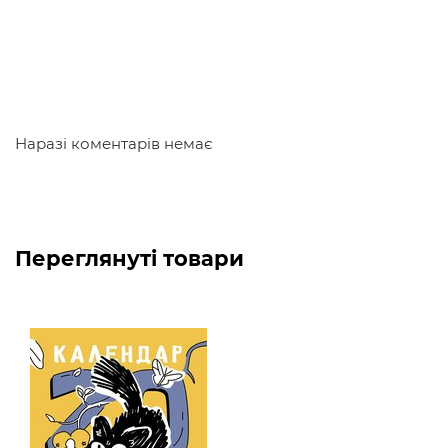
чудовим подарунком тим, хто полюбляє
креативність і гумор!
Розфарбуй цей рік разом із Чорнокицею!
Наразі коментарів немає
Переглянуті товари