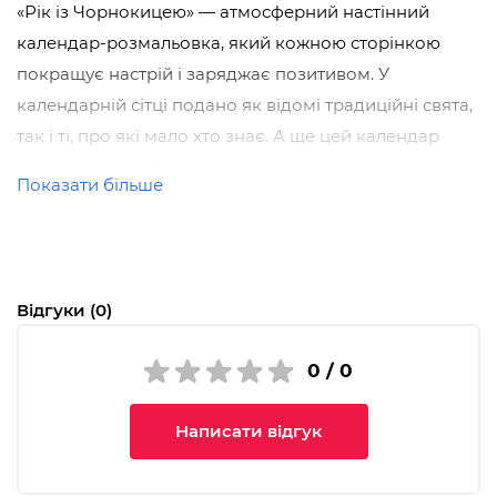
«Рік із Чорнокицею» — атмосферний настінний
календар-розмальовка, який кожною сторінкою
покращує настрій і заряджає позитивом. У
календарній сітці подано як відомі традиційні свята,
так і ті, про які мало хто знає. А ще цей календар
можна розфарбовувати, створюючи казкові світи на
Показати більше
кожній сторінці!
Календар створений за мотивами книги Юліти
Ран
"Таємниці Чорнокиці. Сюди-туди та інші
катавасії"
.
Відгуки (0)
Пориньте у кумедний, вигадливий і сповнений
0 / 0
чарівних витівок світ Чорнокиці!
Чому варто придбати:
Написати відгук
Сучасне ілюстрування, позитивна атмосфера,
кольоровий інтерактив — «Рік із Чорнокицею» стане