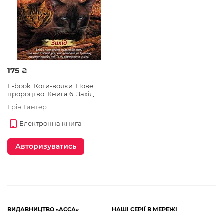
вояків»:
www.warriors.com.ua
Рекомендуємо для коректного відображення
електронної книги:
на пристроях Android — програма
Google Play
175 ₴
Books
.
E-book. Коти-вояки. Нове
для пристроїв iOS — програма
Apple Books
.
пророцтво. Книга 6. Захід
для читання на комп'ютері
Google Books
або
Ерін Гантер
програма
Calibre
Електронна книга
Авторизуватись
ВИДАВНИЦТВО «АССА»
НАШІ СЕРІЇ В МЕРЕЖІ