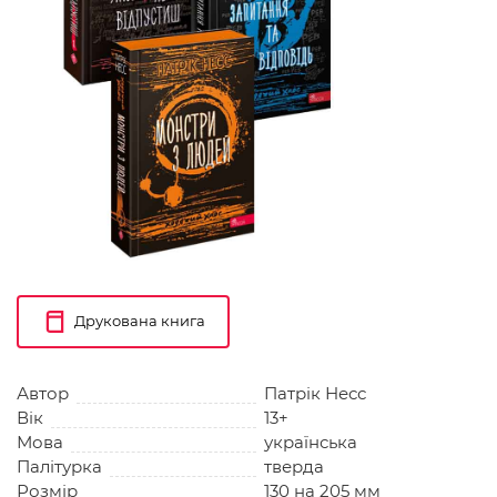
Друкована книга
Автор
Патрік Несс
Вік
13+
Мова
українська
Палітурка
тверда
Розмір
130 на 205 мм