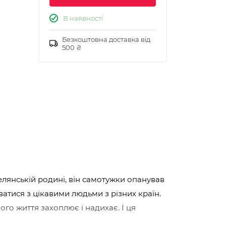
В наявності
Безкоштовна доставка від
500 ₴
елянській родині, він самотужки опанував
ватися з цікавими людьми з різних країн.
його життя захоплює і надихає. І ця