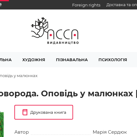
₴
Доставка та о
Foreign rights
ЛЬНА
ХУДОЖНЯ
ПІЗНАВАЛЬНА
ПСИХОЛОГІЯ
Оповідь у малюнках
коворода. Оповідь у малюнках 
Друкована книга
Автор
Марія Сердюк