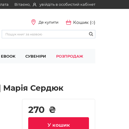
Вітаємо,
увійдіть в особистий кабінет
плата
Кошик (
)
Де купити
0
EBOOK
СУВЕНІРИ
РОЗПРОДАЖ
| Марія Сердюк
270
₴
У кошик