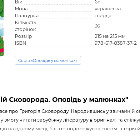
Вік
6+
Мова
українська
Палітурка
тверда
Кількість
36
сторінок
Розмір
215 на 215 мм
ISBN
978-617-8387-37-2
Серія «Оповідь у малюнках»
рій Сковорода. Оповідь у малюнках"
 все про Григорія Сковороду. Народившись у звичайній с
 змогу читати зарубіжну літературу в оригіналі та спілку
идів на одному місці, багато подорожував світом. Історія 