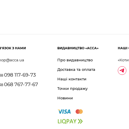
В'ЯЗОК З НАМИ
ВИДАВНИЦТВО «АССА»
НАШІ 
hop@acca.ua
Про видавництво
«Коти
Доставка та оплата
098 117-69-73
38
Наші контакти
068 767-77-67
38
Точки продажу
Новини