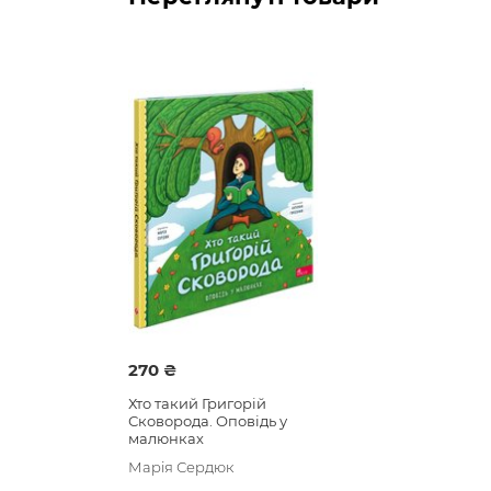
270 ₴
Хто такий Григорій
Сковорода. Оповідь у
малюнках
Марія Сердюк