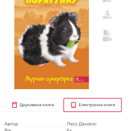
Друкована книга
Електронна книга
Автор
Люсі Деніелс
Вік
6+