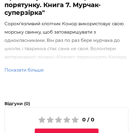
порятунку. Книга 7. Мурчак-
суперзірка"
Сором’язливий хлопчик Конор використовує свою
морську свинку, щоб затоваришувати з
однокласниками. Він раз по раз бере мурчака до
школи, і тваринка стає сама не своя. Волонтери
ветеринарної лікарні «Ковчег» переконують Конора,
що ігровий майданчик — не найкраще місце для
Показати більше
свинки. А заразом знаходять спосіб перетворити
мурчака на справжню суперзірку, яка допомагає
лікарні!
Чому варто читати:
Відгуки (0)
Добрі та захопливі історії з серії
«Історії
0 / 0
порятунку»
навчають дітей ставитися до тварин зі
співчуттям, повагою та любов'ю. У Великобританії в