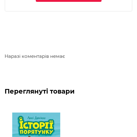
повагою та любов'ю. У Великобританії в цій серії
видано вже понад 2 мільйони примірників книг.
Автор:
Автор всесвітньовідомої серії «Історії порятунку» —
Люсі Деніелс. Це псевдонім, під яким об'єдналися
кілька авторів в співпраці з ветеринарами.
Наразі коментарів немає
Рекомендуємо для коректного відображення
електронної книги:
Переглянуті товари
на пристроях Android — програма
Google Play
Books
.
для пристроїв iOS — програма
Apple Books
.
для читання на комп'ютері
Google Books
або
програма
Calibre