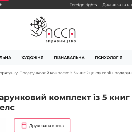
₴
Доставка та о
Foreign rights
ЛЬНА
ХУДОЖНЯ
ПІЗНАВАЛЬНА
ПСИХОЛОГІЯ
 порятунку. Подарунковий комплект із 5 книг 2 циклу серії + подару
арунковий комплект із 5 книг 
іелс
Друкована книга