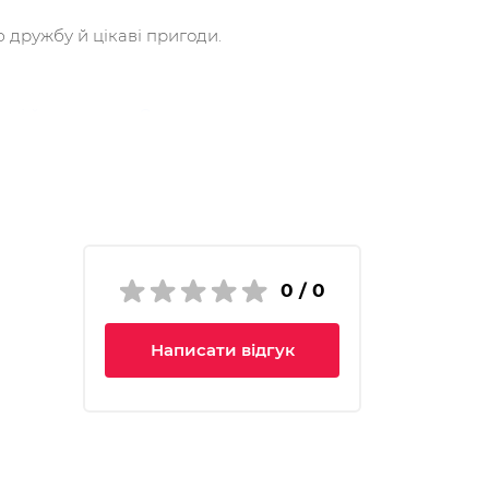
ю дружбу й цікаві пригоди.
ик і його страхи. Спецвидання друге»
;
опомагають лікарям «Ковчега для тварин»,
варинок.
0 / 0
Написати відгук
я із гіпсовою пов’язкою на лапці.
тація. У міс Сакс обмаль часу, адже в
 Чи вистачить дівчинці часу, щоб знайти