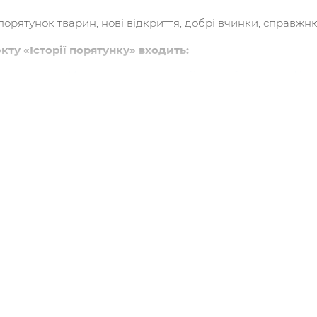
порятунок тварин, нові відкриття, добрі вчинки, справжн
ту «Історії порятунку» входить:
чок утікач»
,
«Мурчак-суперзірка»
,
«Самотній поні»
та
«Пес
ої книги
!
ідається про пригоди друзів Сема та Амелії. Разом вони д
рятівників очікує безліч пригод — і врятованих життів т
Сема привозить до ветеринарної лікарні «Ковчег» своє щен
стає на лапку. Виявляється йому потрібна тривала реабілі
івник з країни Оз», у якій Амелія отримала головну роль.