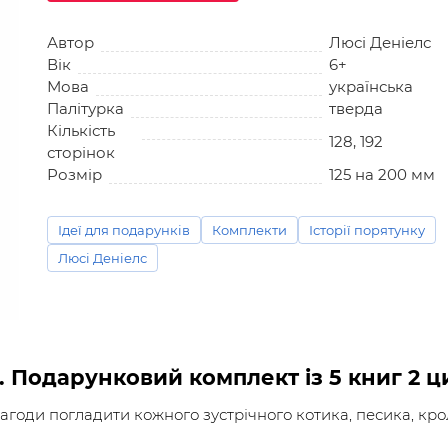
Автор
Люсі Деніелс
Вік
6+
Мова
українська
Палітурка
тверда
Кількість
128, 192
сторінок
Розмір
125 на 200 мм
Ідеї для подарунків
Комплекти
Історії порятунку
Люсі Деніелс
у. Подарунковий комплект із 5 книг 2 ц
оди погладити кожного зустрічного котика, песика, кроли