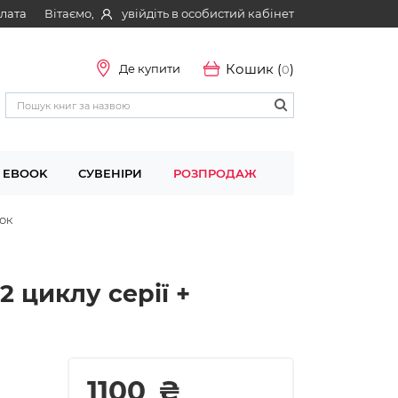
Вітаємо,
увійдіть в особистий кабінет
плата
Кошик (
)
Де купити
0
EBOOK
СУВЕНІРИ
РОЗПРОДАЖ
нок
2 циклу серії +
1100
₴