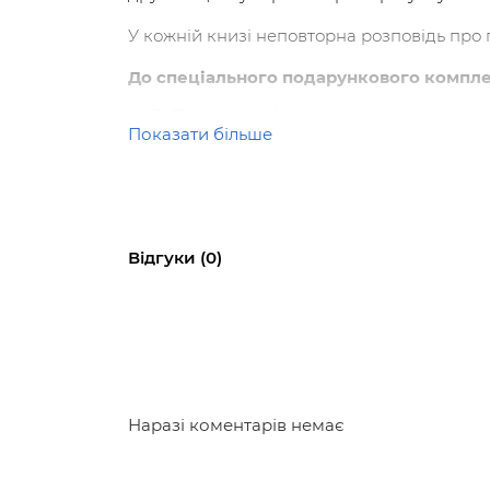
У кожній книзі неповторна розповідь про 
До спеціального подарункового комплек
П'ять книг:
«Щенячі пригоди»
,
«Хом’я
Показати більше
Стильний подарунковий бокс;
Сувенір —
фірмовий магніт до кожн
У книгах серії «Історії порятунку» розпов
ветеринарної клініки у Велфорді. Юних зоо
Відгуки (0)
Разом — ще більше пригод!
Класний подарунок!
Безкоштовна доставка
1.
«Щенячі пригоди»
Вчителька драматичного гуртка Амелії та 
Наразі коментарів немає
Ветеринари знімають гіпс, однак Оскар не 
школі саме йде підготовка до вистави «Чар