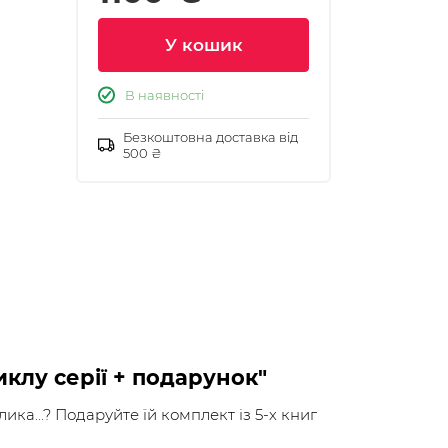
У кошик
В наявності
Безкоштовна доставка від
500 ₴
иклу серії + подарунок"
ка...? Подаруйте їй комплект із 5-х книг