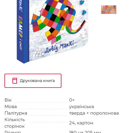
Друкована книга
Вік
0+
Мова
українська
Палітурка
тверда + поролонова
Кількість
24, картон
сторінок
Розмір
180 на 205 мм