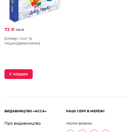
72 ₴
145 ₴
Елмер і сніг (з
пошкодженнями)
У кошик
ВИДАВНИЦТВО «АССА»
НАШІ СЕРІЇ В МЕРЕЖІ
Про видавництво
«Коти-вояки»