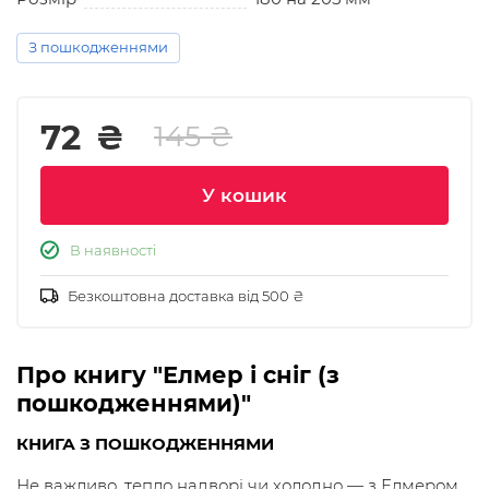
З пошкодженнями
72
₴
145 ₴
У кошик
В наявності
Безкоштовна доставка від 500 ₴
Про книгу "Елмер і сніг (з
пошкодженнями)"
КНИГА З ПОШКОДЖЕННЯМИ
Не важливо, тепло надворі чи холодно — з Елмером