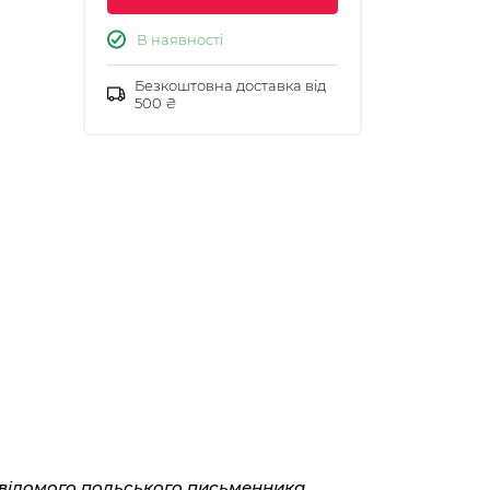
В наявності
Безкоштовна доставка від
500 ₴
ід відомого польського письменника