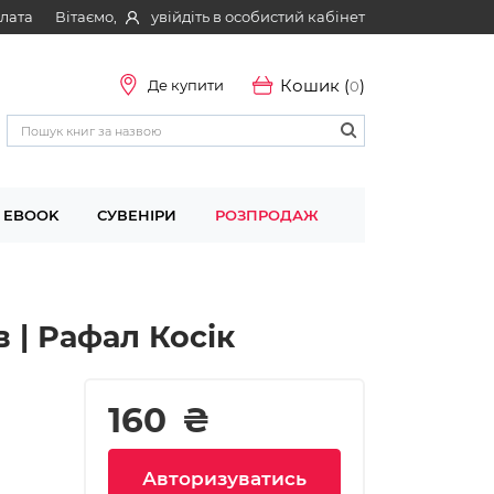
Вітаємо,
увійдіть в особистий кабінет
плата
Кошик (
)
Де купити
0
EBOOK
СУВЕНІРИ
РОЗПРОДАЖ
в | Рафал Косік
160
₴
Авторизуватись