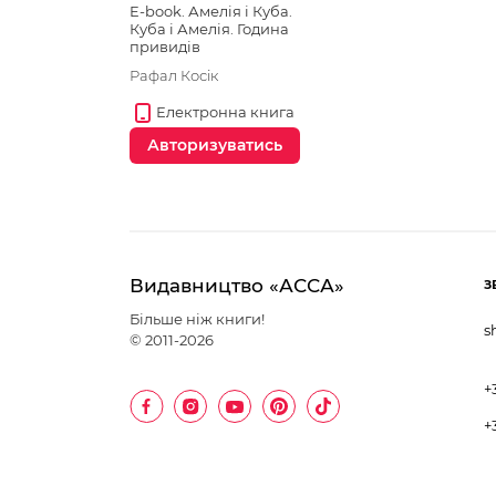
E-book. Амелія і Куба.
Куба і Амелія. Година
привидів
Рафал Косік
Електронна книга
Авторизуватись
Видавництво «АССА»
З
Більше ніж книги!
s
© 2011-2026
+
+