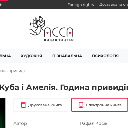
₴
Доставка та о
Foreign rights
ЛЬНА
ХУДОЖНЯ
ПІЗНАВАЛЬНА
ПСИХОЛОГІЯ
одина привидів
 Куба і Амелія. Година привиді
Друкована книга
Електронна книга
Автор
Рафал Косік