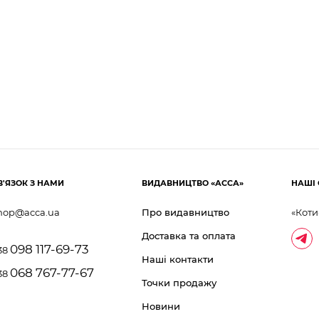
В'ЯЗОК З НАМИ
ВИДАВНИЦТВО «АССА»
НАШІ 
hop@acca.ua
Про видавництво
«Коти
Доставка та оплата
098 117-69-73
38
Наші контакти
068 767-77-67
38
Точки продажу
Новини