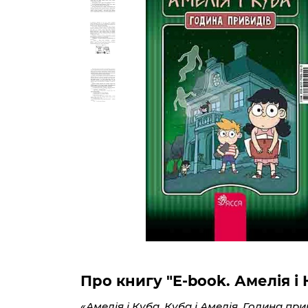
Про книгу "E-book. Амелія і 
«Амелія і Куба. Куба і Амелія. Година п