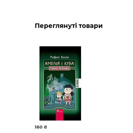
Рафал Косік — польський письменник-фан
підлітків «Felix, Net i Nika» (14 книжок).
Рекомендуємо для коректного відобра
Переглянуті товари
на пристроях Android — програма
Go
для пристроїв iOS — програма
Apple
для читання на комп'ютері
Google Bo
160 ₴