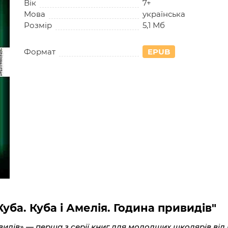
Вік
7+
Мова
українська
Розмір
5,1 Мб
Формат
EPUB
Куба. Куба і Амелія. Година привидів"
ривидів» — перша з серії книг для молодших школярів в