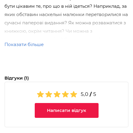
бути цікавим те, про що в ній ідеться? Наприклад, за
яких обставин наскельні малюнки перетворилися на
сучасні паперові видання? Як можна розважатися з
книжкою, окрім читання? Чи можна з
книжки виростити квіти? Яка книжка найдавніша,
Показати більше
найбільша, найменша? Тож у жодному разі не
гортай сторінки! Хай про це дізнаються інші!
Чому варто прочитати:
Відгуки (1)
Динамічний діалог між головними героями
наповнений цікавими фактами та жартами,
5,0
/
5
зрозумілими сучасним дітям, зацікавить юного
читача. Інформацію подано у вигляді коротких
Написати відгук
статей, які легко читаються, причому за бажанням
читача – в довільному порядку. Яскраве сучасне
оформлення книжки, кумедні ілюстрації, схеми та