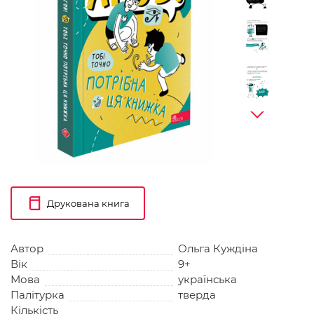
Друкована книга
Автор
Ольга Куждіна
Вік
9+
Мова
українська
Палітурка
тверда
Кількість