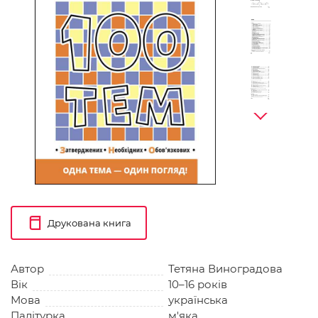
Друкована книга
Автор
Тетяна Виноградова
Вік
10–16 років
Мова
українська
Палітурка
м'яка