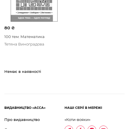
термінах, визначеннях.
100 тем це
:
Найважливіші теми зі шкільного курсу;
80 ₴
Одна тема за 5 хвилин!
100 тем. Математика
Бліц-підготовка до ДПА, ЗНО, контрольної або
самостійної роботи;
Тетяна Виноградова
Одна тема - з одного погляду;
Тільки найнеобхідніша теорія з прикладами;
Довідник для учнів, студентів, вчителів, батьків.
Немає в наявності
«100 тем» — увесь шкільний курс у 100 темах!
ВИДАВНИЦТВО «АССА»
НАШІ СЕРІЇ В МЕРЕЖІ
Про видавництво
«Коти-вояки»