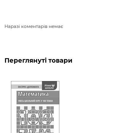
присвячена функціям. Розглянуто властивості
функцій, їх види та особливості. Базові поняття
інтегрування і диференціювання винесені в розділ
Наразі коментарів немає
«Початок математичного аналізу». Таблиця первісних
для невизначених інтегралів допоможе вивчити
правила інтегрування. У розділі геометрія
представлені всі обов'язкові для вивчення в
Переглянуті товари
середній і старшій школі теореми. Прямокутний
трикутник, теорема синусів і косинусів, площі фігур,
операції з векторами - всі ці теми можна повторити
або уточнити в довіднику.
Книга забезпечена предметним покажчиком, тому
пошук відповіді на питання займає мінімум часу.
Надає можливість самостійно систематизувати
знання, зосередити увагу на основних поняттях,