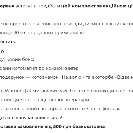
червня
встигніть придбати
цей комплект за акційною ці
 не просто серія книг про пригоди диких та вільних коті
 понад 30 млн проданих примірників.
істить:
у;
рунковий бокс;
овий котомагніт до кожної книги;
одарунок — котозначок «На волю!» та екоторба «Відваж
р Warriors («Коти-вояки») уже багато років входить до то
ниг дитячої та підліткової літератури.
бе захоплюючий світ справжнього котячого фентезі.
до лав шанувальників серії!
ставка замовлень від 500 грн безкоштовна
.