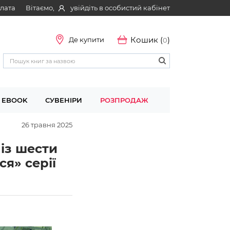
Вітаємо,
увійдіть в особистий кабінет
плата
Кошик (
)
Де купити
0
EBOOK
СУВЕНІРИ
РОЗПРОДАЖ
26 травня 2025
із шести
я» серії