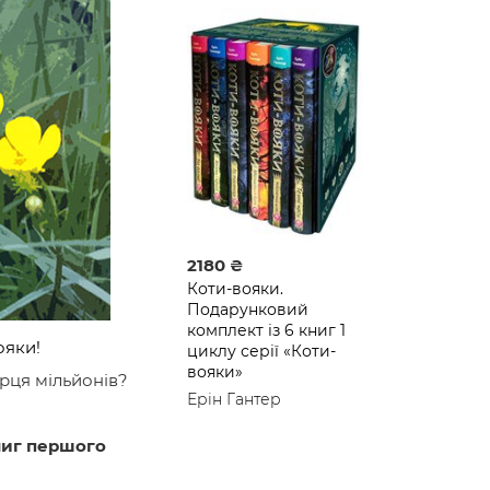
2180 ₴
Коти-вояки.
Подарунковий
комплект із 6 книг 1
ояки
!
циклу серії «Коти-
вояки»
ерця мільйонів?
Ерін Гантер
ниг першого