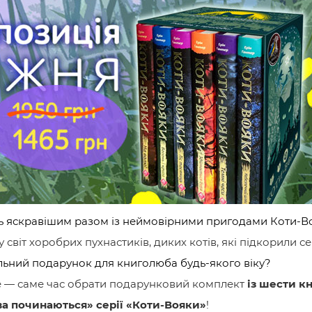
ь яскравішим разом із неймовірними пригодами
Коти-В
 світ хоробрих пухнастиків, диких котів, які підкорили с
льний подарунок для книголюба будь-якого віку?
те — саме час обрати подарунковий комплект
із шести к
а починаються» серії «Коти-Вояки»
!