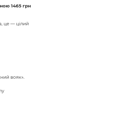
ною 1465 грн
в, це — цілий
ний вояк».
пу