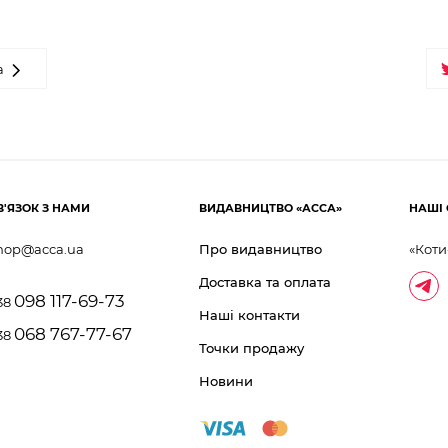
а
В'ЯЗОК З НАМИ
ВИДАВНИЦТВО «АССА»
НАШІ 
hop@acca.ua
Про видавництво
«Коти
Доставка та оплата
098 117-69-73
38
Наші контакти
068 767-77-67
38
Точки продажу
Новини