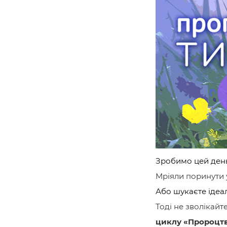
Зробимо цей ден
Мріяли поринути у
Або шукаєте ідеа
Тоді не зволікай
циклу «Пророцтв