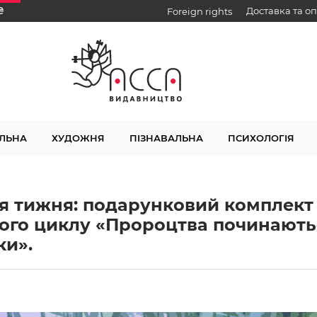
₴
Доставка та о
Foreign rights
ЛЬНА
ХУДОЖНЯ
ПІЗНАВАЛЬНА
ПСИХОЛОГІЯ
я тижня: подарунковий комплект 
ого циклу «Пророцтва починаютьс
ки».