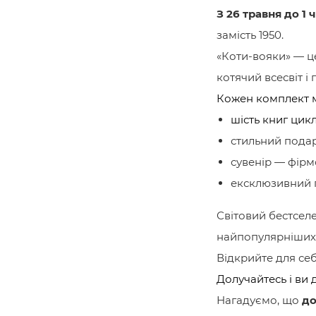
З 26 травня до 1 
замість 1950.
«Коти-вояки» — це
котячий всесвіт і
Кожен комплект м
шість книг цикл
стильний пода
сувенір — фірм
ексклюзивний п
Світовий бестселе
найпопулярніших к
Відкрийте для се
Долучайтесь і ви 
Нагадуємо, що
до