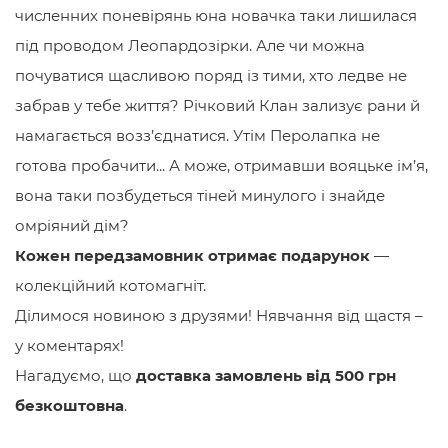
численних поневірянь юна новачка таки лишилася
під проводом Леопардозірки. Але чи можна
почуватися щасливою поряд із тими, хто ледве не
забрав у тебе життя? Річковий Клан зализує рани й
намагається возз’єднатися. Утім Перолапка не
готова пробачити... А може, отримавши вояцьке ім’я,
вона таки позбудеться тіней минулого і знайде
омріяний дім?
Кожен передзамовник отримає подарунок
—
колекційний котомагніт.
Ділимося новиною з друзями! Нявчання від щастя –
у коментарях!
Нагадуємо, що
доставка замовлень від 500 грн
безкоштовна
.