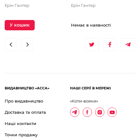
обкладинка)
Ерін Гантер
Ерін Гантер
Е
У кошик
Немає в наявності
ВИДАВНИЦТВО «АССА»
НАШІ СЕРІЇ В МЕРЕЖІ
Про видавництво
«Коти-вояки»
Доставка та оплата
Наші контакти
Точки продажу