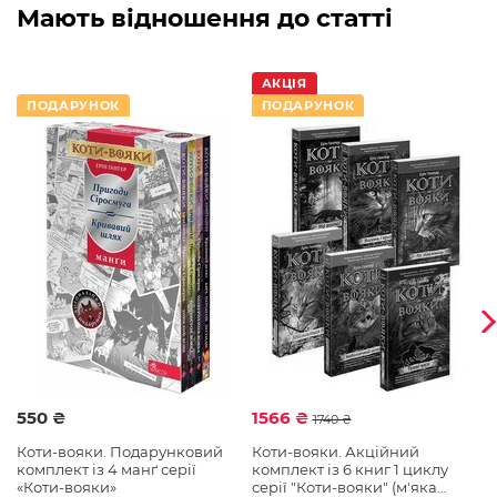
Мають відношення до статті
АКЦІЯ
ПОДАРУНОК
ПОДАРУНОК
550 ₴
1566 ₴
7
1740 ₴
Коти-вояки. Подарунковий
Коти-вояки. Акційний
К
комплект із 4 манґ серії
комплект із 6 книг 1 циклу
к
«Коти-вояки»
серії "Коти-вояки" (м'яка
2