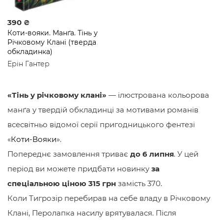
390 ₴
Коти-вояки. Манґа. Тінь у
Річковому Клані (тверда
обкладинка)
Ерін Гантер
«Тінь у річковому клані»
— ілюстрована кольорова
манґа у твердій обкладинці за мотивами романів
всесвітньо відомої серії пригодницького фентезі
«
Коти-Вояки
».
Попереднє замовлення триває
до 6 липня
. У цей
період ви можете придбати новинку
за
спеціальною ціною 315 грн
замість 370.
Коли Тигрозір перебирав на себе владу в Річковому
Клані, Перолапка насилу врятувалася. Після