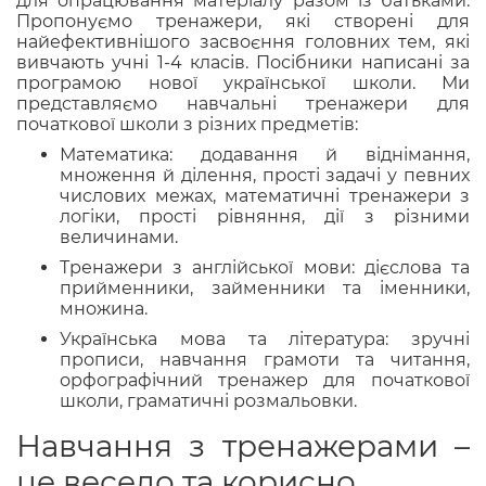
для опрацювання матеріалу разом із батьками.
Пропонуємо тренажери, які створені для
найефективнішого засвоєння головних тем, які
вивчають учні 1-4 класів. Посібники написані за
програмою нової української школи. Ми
представляємо навчальні тренажери для
початкової школи з різних предметів:
Математика: додавання й віднімання,
множення й ділення, прості задачі у певних
числових межах, математичні тренажери з
логіки, прості рівняння, дії з різними
величинами.
Тренажери з англійської мови: дієслова та
прийменники, займенники та іменники,
множина.
Українська мова та література: зручні
прописи, навчання грамоти та читання,
орфографічний тренажер для початкової
школи, граматичні розмальовки.
Навчання з тренажерами –
це весело та корисно