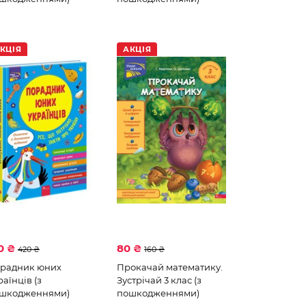
КЦІЯ
АКЦІЯ
0 ₴
80 ₴
420 ₴
160 ₴
радник юних
Прокачай математику.
раїнців (з
Зустрічай 3 клас (з
шкодженнями)
пошкодженнями)