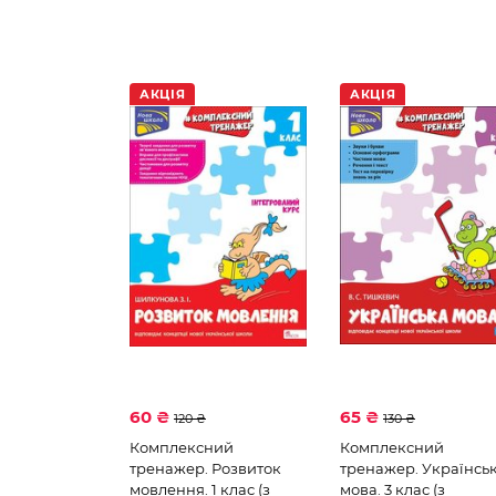
З пошкодженнями
книги з наліпками
Українська література
АКЦІЯ
АКЦІЯ
60 ₴
65 ₴
120 ₴
130 ₴
Комплексний
Комплексний
тренажер. Розвиток
тренажер. Українсь
мовлення. 1 клас (з
мова. 3 клас (з