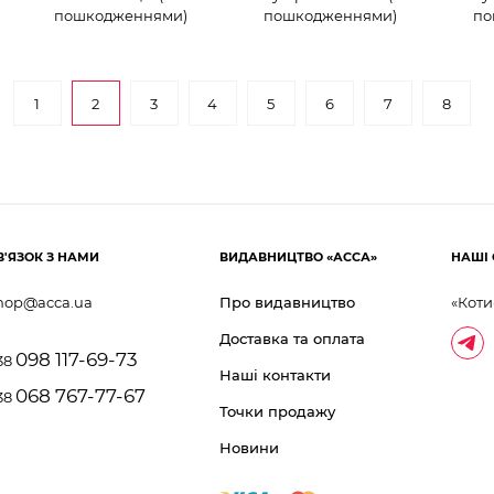
пошкодженнями)
пошкодженнями)
по
1
2
3
4
5
6
7
8
В'ЯЗОК З НАМИ
ВИДАВНИЦТВО «АССА»
НАШІ 
hop@acca.ua
Про видавництво
«Коти
Доставка та оплата
098 117-69-73
38
Наші контакти
068 767-77-67
38
Точки продажу
Новини