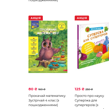
пошкодженнями)
АКЦІЯ
АКЦІЯ
80 ₴
125 ₴
160 ₴
250 ₴
Прокачай математику.
Просто про науку.
Зустрічай 4 клас (з
Суперїжа для
пошкодженнями)
супергероїв (з