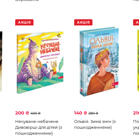
АКЦІЯ
АКЦІЯ
А
200 ₴
140 ₴
21
400 ₴
280 ₴
Нечуване-небачене.
Ольвія. Зима змін (з
По
Дивовірші для дітей (з
пошкодженнями)
ук
пошкодженнями)
по