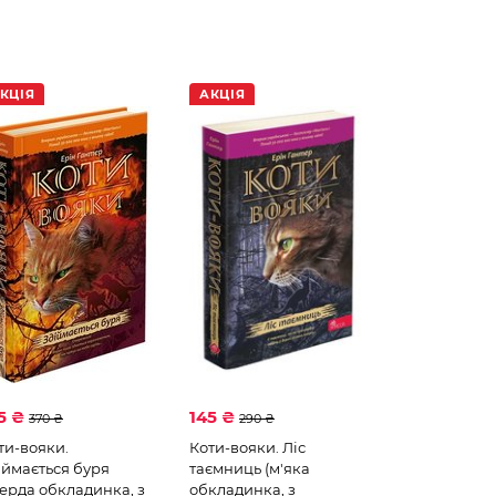
наліпки
Математика
КЦІЯ
АКЦІЯ
5 ₴
145 ₴
370 ₴
290 ₴
ти-вояки.
Коти-вояки. Ліс
іймається буря
таємниць (м'яка
верда обкладинка, з
обкладинка, з