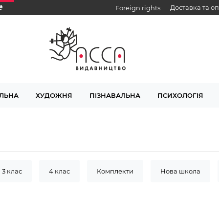
₴
Доставка та о
Foreign rights
ЛЬНА
ХУДОЖНЯ
ПІЗНАВАЛЬНА
ПСИХОЛОГІЯ
3 клас
4 клас
Комплекти
Нова школа
звиваюча розмальовка
2-3 роки
3-4 роки
4-