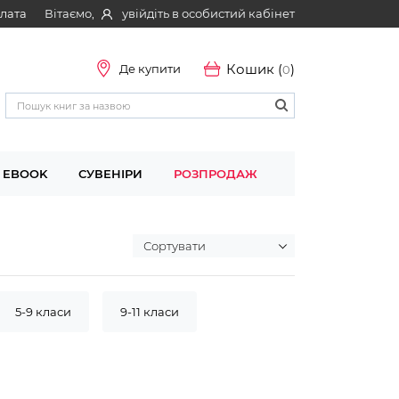
Вітаємо,
увійдіть в особистий кабінет
плата
Кошик (
)
Де купити
0
EBOOK
СУВЕНІРИ
РОЗПРОДАЖ
5-9 класи
9-11 класи
6 років
6-7 років