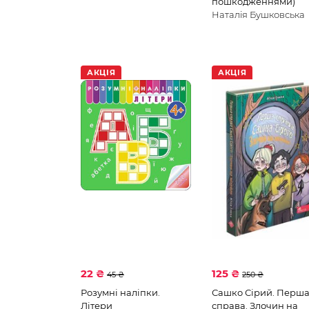
пошкодженнями)
Наталія Бушковська
АКЦІЯ
АКЦІЯ
22 ₴
125 ₴
45 ₴
250 ₴
Розумні наліпки.
Сашко Сірий. Перш
Літери
справа. Злочин на