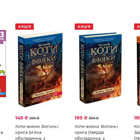
Мапа
Академія дошкільних наук
Розумні 
АКЦІЯ
АКЦІЯ
А
145 ₴
195 ₴
18
290 ₴
390 ₴
Коти-вояки. Вогонь і
Коти-вояки. Вогонь і
Ко
ка
крига (м'яка
крига (тверда
Зд
обкладинка, з
обкладинка, з
(т