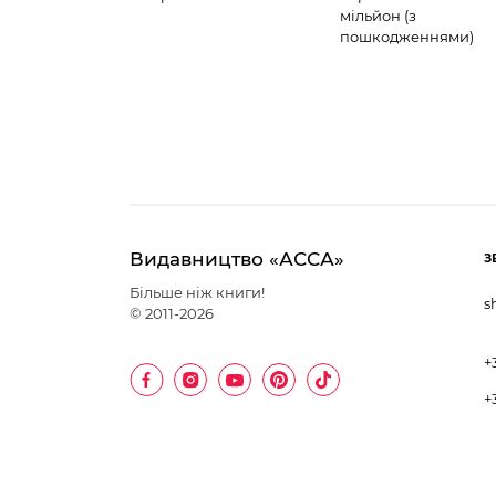
мільйон (з
пошкодженнями)
Видавництво «АССА»
З
Більше ніж книги!
s
© 2011-2026
+
+