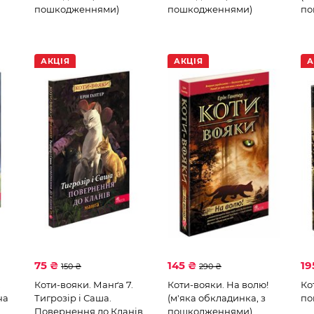
пошкодженнями)
пошкодженнями)
по
АКЦІЯ
АКЦІЯ
А
75 ₴
145 ₴
19
150 ₴
290 ₴
.
Коти-вояки. Манґа 7.
Коти-вояки. На волю!
Ко
ча
Тигрозір і Саша.
(м'яка обкладинка, з
по
Повернення до Кланів
пошкодженнями)