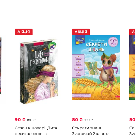
АКЦІЯ
АКЦІЯ
А
90 ₴
80 ₴
8
180 ₴
160 ₴
а
Сезон кіноварі. Дитя
Секрети знань.
Се
песиголовців (з
Зустрічай 2 клас (з
Зу