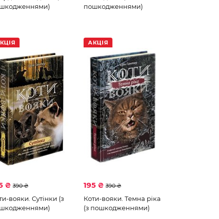
шкодженнями)
пошкодженнями)
КЦІЯ
АКЦІЯ
5 ₴
195 ₴
390 ₴
390 ₴
ти-вояки. Сутінки (з
Коти-вояки. Темна ріка
шкодженнями)
(з пошкодженнями)