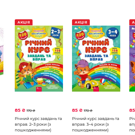
АКЦІЯ
АКЦІЯ
А
85 ₴
85 ₴
8
170 ₴
170 ₴
Річний курс завдань та
Річний курс завдань та
Рі
вправ. 2–3 роки (з
вправ. 3–4 роки (з
вп
пошкодженнями)
пошкодженнями)
по