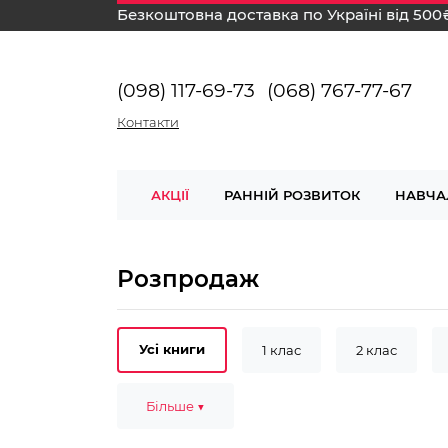
Безкоштовна доставка по Україні від 500
(098) 117-69-73
(068) 767-77-67
Контакти
АКЦІЇ
РАННІЙ РОЗВИТОК
НАВЧА
Розпродаж
Усі книги
1 клас
2 клас
без ламінації
Більше ▼
з ламінацією
Ро