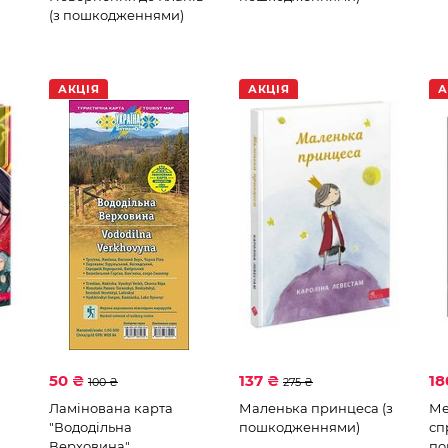
(з пошкодженнями)
АКЦІЯ
АКЦІЯ
А
50 ₴
137 ₴
18
100 ₴
275 ₴
Ламінована карта
Маленька принцеса (з
Ме
"Вододільна
пошкодженнями)
сп
Верховина"
по