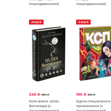
пошкодженнями)
пошкодженнями)
АКЦІЯ
АКЦІЯ
240 ₴
190 ₴
480 ₴
380 ₴
Коти-вояки. Шлях
Курінь спеціального
Вогнезора (з
призначення (з
пошкодженнями)
пошкодженнями)