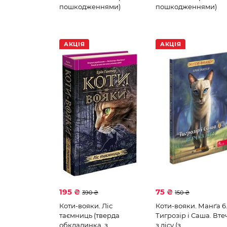
пошкодженнями)
пошкодженнями)
АКЦІЯ
АКЦІЯ
195 ₴
75 ₴
390 ₴
150 ₴
Коти-вояки. Ліс
Коти-вояки. Манґа 6
таємниць (тверда
Тигрозір і Саша. Вте
обкладинка, з
з лісу (з