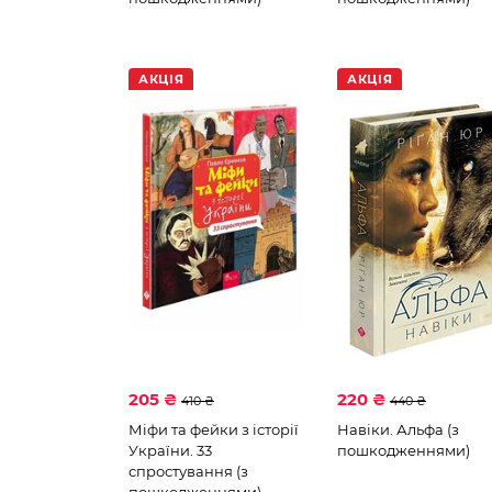
АКЦІЯ
АКЦІЯ
205 ₴
220 ₴
410 ₴
440 ₴
Міфи та фейки з історії
Навіки. Альфа (з
України. 33
пошкодженнями)
спростування (з