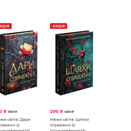
КЦІЯ
АКЦІЯ
0 ₴
200 ₴
360 ₴
400 ₴
жи світів. Дари
Межи світів. Шляхи
равжніх (з
справжніх (з
шкодженнями)
пошкодженнями)