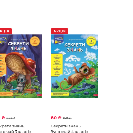
КЦІЯ
АКЦІЯ
0 ₴
80 ₴
160 ₴
160 ₴
крети знань.
Секрети знань.
стрічай 3 клас (з
Зустрічай 4 клас (з