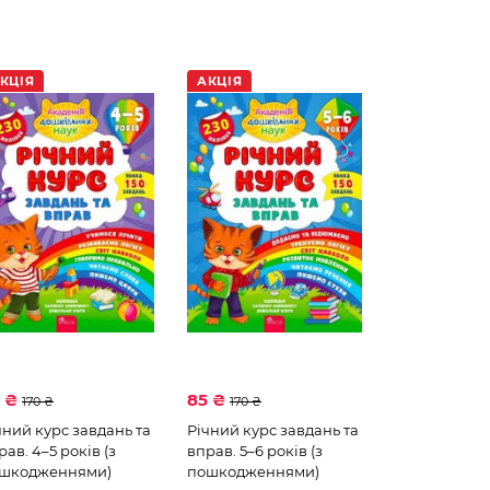
КЦІЯ
АКЦІЯ
5 ₴
85 ₴
170 ₴
170 ₴
чний курс завдань та
Річний курс завдань та
рав. 4–5 років (з
вправ. 5–6 років (з
шкодженнями)
пошкодженнями)