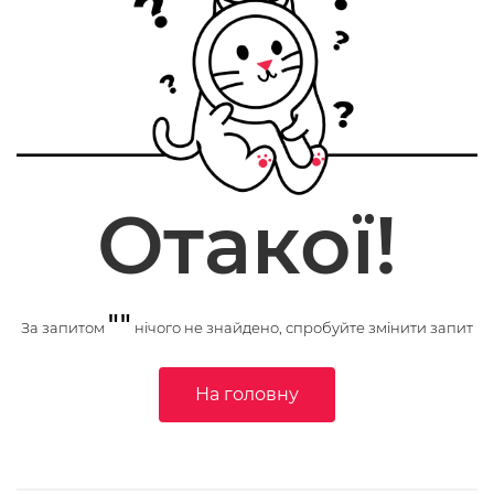
Отакої!
""
За запитом
нічого не знайдено, спробуйте змінити запит
На головну