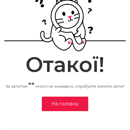
Отакої!
""
За запитом
нічого не знайдено, спробуйте змінити запит
На головну