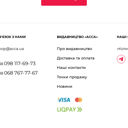
В'ЯЗОК З НАМИ
ВИДАВНИЦТВО «АССА»
НАШІ 
hop@acca.ua
Про видавництво
«Коти
Доставка та оплата
098 117-69-73
38
Наші контакти
068 767-77-67
38
Точки продажу
Новини