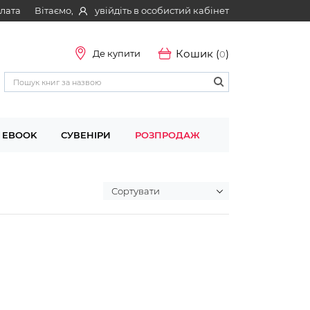
Вітаємо,
увійдіть в особистий кабінет
плата
Кошик (
)
Де купити
0
EBOOK
СУВЕНІРИ
РОЗПРОДАЖ