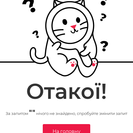
Отакої!
""
За запитом
нічого не знайдено, спробуйте змінити запит
На головну