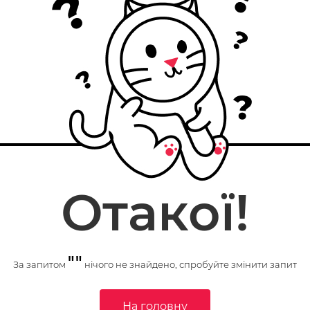
Отакої!
""
За запитом
нічого не знайдено, спробуйте змінити запит
На головну