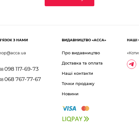
В'ЯЗОК З НАМИ
ВИДАВНИЦТВО «АССА»
НАШІ 
hop@acca.ua
Про видавництво
«Коти
Доставка та оплата
098 117-69-73
38
Наші контакти
068 767-77-67
38
Точки продажу
Новини