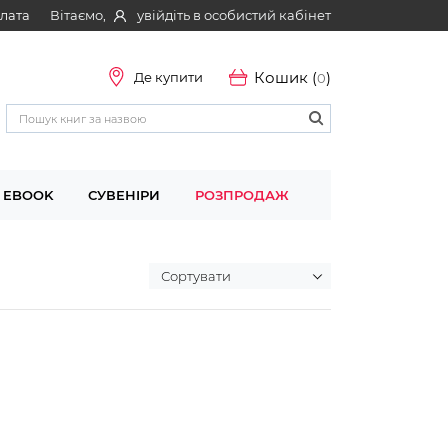
Вітаємо,
увійдіть в особистий кабінет
плата
Кошик (
)
Де купити
0
EBOOK
СУВЕНІРИ
РОЗПРОДАЖ