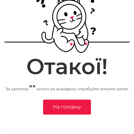
Отакої!
""
За запитом
нічого не знайдено, спробуйте змінити запит
На головну