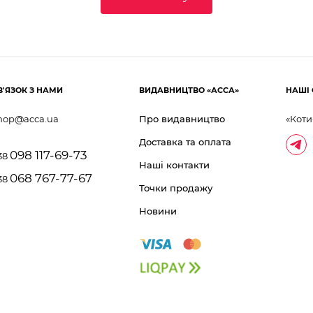
В'ЯЗОК З НАМИ
ВИДАВНИЦТВО «АССА»
НАШІ 
hop@acca.ua
Про видавництво
«Коти
Доставка та оплата
098 117-69-73
38
Наші контакти
068 767-77-67
38
Точки продажу
Новини