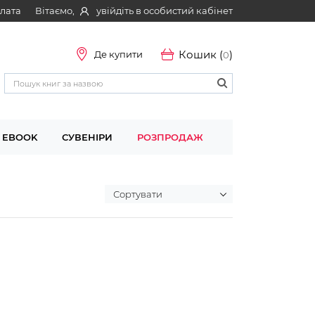
Вітаємо,
увійдіть в особистий кабінет
плата
Кошик (
)
Де купити
0
EBOOK
СУВЕНІРИ
РОЗПРОДАЖ