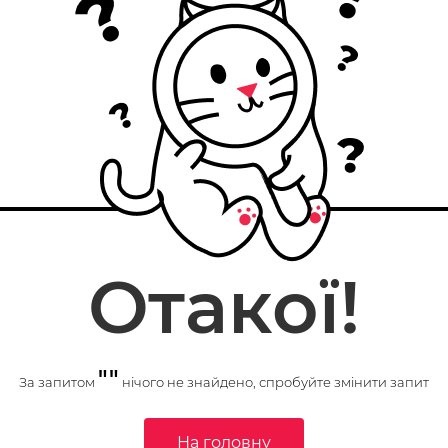
Отакої!
""
За запитом
нічого не знайдено, спробуйте змінити запит
На головну