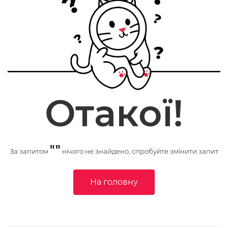
Отакої!
""
За запитом
нічого не знайдено, спробуйте змінити запит
На головну